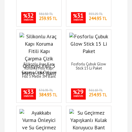
32
381.50 TL
31
353.25 TL
%
%
259.95
244.95
TL
TL
indirim
indirim
Silikonlu Araç Kapı
Fosforlu Çubuk Glow
Koruma Fitili Kapı
Stick 15 Li Paket
Çarpma Çizik Önleyici
Fitil 5 Metre 3M Bant
33
576.95 TL
29
361.10 TL
%
%
384.95
254.95
TL
TL
indirim
indirim