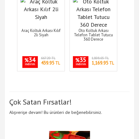
Araç Koltuk Arkası Kılıf
Oto Koltuk Arkası
2li Siyah
Telefon Tablet Tutucu
360 Derece
34
667.20 TL
35
1,808.65 TL
%
%
439.95
1,169.95
TL
TL
indirim
indirim
Çok Satan Fırsatlar!
Alışverişe devam! Bu ürünleri de beğenebilirsiniz.