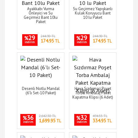
Ayakkabı Vurma
Su Geçirmez Yapışkanlı
Önleyici ve Su
Kulak Koruyucu Bant
Geçirmez Bant 10lu
10 lu Paket
Paket
29
244.90 TL
29
244.90 TL
%
%
174.95
174.95
TL
TL
indirim
indirim
Desenli Notlu Mandal
Hava Sızdırmaz Poşet
(6'lı Set-10 Paket)
Torba Ambalaj Paket
Kapatma Klipsi (6 Adet)
36
2,642.30 TL
32
494.55 TL
%
%
1,699.95
334.95
TL
TL
indirim
indirim