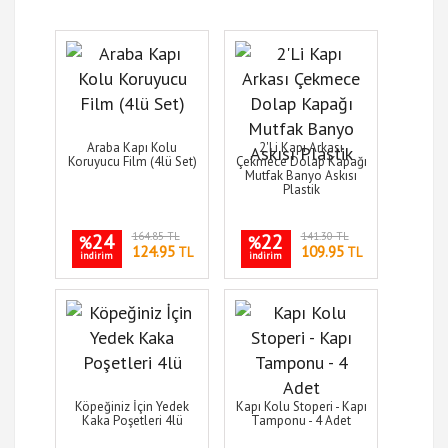
Araba Kapı Kolu
2'Li Kapı Arkası
Koruyucu Film (4lü Set)
Çekmece Dolap Kapağı
Mutfak Banyo Askısı
Plastik
24
164.85 TL
22
141.30 TL
%
%
124.95
109.95
TL
TL
indirim
indirim
Köpeğiniz İçin Yedek
Kapı Kolu Stoperi - Kapı
Kaka Poşetleri 4lü
Tamponu - 4 Adet