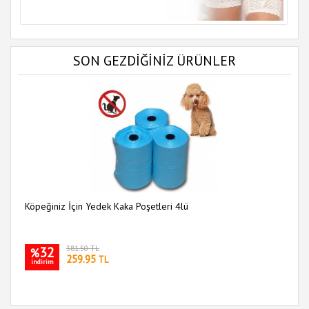
SON GEZDİĞİNİZ ÜRÜNLER
Köpeğiniz İçin Yedek Kaka Poşetleri 4lü
32
381.50 TL
%
259.95
TL
indirim