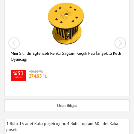
Mini Silindir Eğlenceli Renkli Sağlam Küçük Pati İzi Şekilli Kedi
Ah
Oyuncağı
Ke
31
400.60 TL
%
274.95
TL
indirim
i
Ürün Bilgisi
1 Rulo 15 adet Kaka poşeti içerir. 4 Rulo Toplam 60 adet Kaka
poşeti