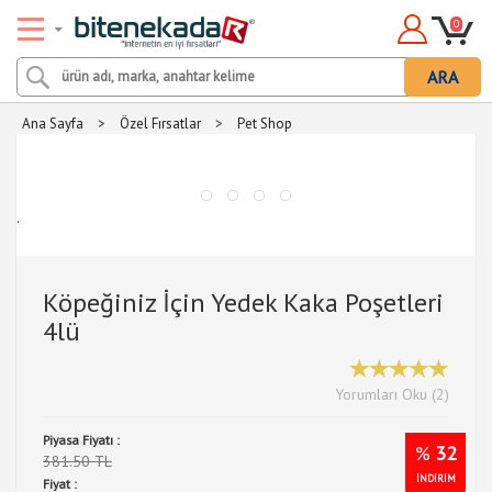
0
ARA
Ana Sayfa
>
Özel Fırsatlar
>
Pet Shop
.
Köpeğiniz İçin Yedek Kaka Poşetleri
4lü
Yorumları Oku (2)
Piyasa Fiyatı :
%
32
381.50 TL
İNDİRİM
Fiyat :