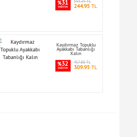
31
353.25 TL
%
244.95
TL
indirim
Kaydırmaz Topuklu
Ayakkabı Tabanlığı
Kalın
32
457.80 TL
%
309.95
TL
indirim