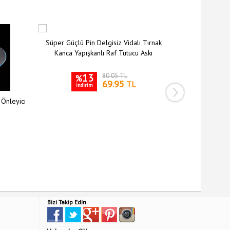
Süper Güçlü Pin Delgisiz Vidalı Tırnak
Kanca Yapışkanlı Raf Tutucu Askı
13
80.05 TL
%
69.95
TL
indirim
 Önleyici
Siyah Silikon 
Kılıfı Kay
3
%
indiri
Bizi Takip Edin