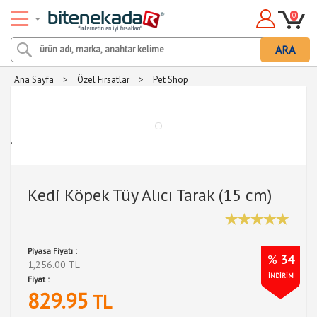
0
ARA
Ana Sayfa
>
Özel Fırsatlar
>
Pet Shop
.
Kedi Köpek Tüy Alıcı Tarak (15 cm)
Piyasa Fiyatı :
%
34
1,256.00 TL
İNDİRİM
Fiyat :
829.95
TL