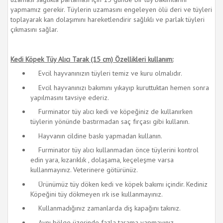
yapmamız gerekir. Tüylerin uzamasını engeleyen ölü deri ve tüyleri
toplayarak kan dolaşımını hareketlendirir sağlıklı ve parlak tüyleri
çıkmasını sağlar.
Kedi Köpek Tüy Alıcı Tarak (15 cm)
Özellikleri kullanım:
Evcil hayvanınızın tüyleri temiz ve kuru olmalıdır.
Evcil hayvanınızı bakımını yıkayıp kuruttuktan hemen sonra
yapılmasını tavsiye ederiz.
Furminator tüy alıcı kedi ve köpeğiniz de kullanırken
tüylerin yönünde bastırmadan saç fırçası gibi kullanın.
Hayvanın cildine baskı yapmadan kullanın.
Furminator tüy alıcı kullanmadan önce tüylerini kontrol
edin yara, kızarıklık , dolaşama, keçeleşme varsa
kullanmayınız. Veterinere götürünüz.
Ürünümüz tüy döken kedi ve köpek bakımı içindir. Kediniz
Köpeğini tüy dökmeyen ırk ise kullanmayınız.
Kullanmadığınız zamanlarda diş kapağını takınız.
Aynı bölge üzerinde fazla tarama yapmayınız.