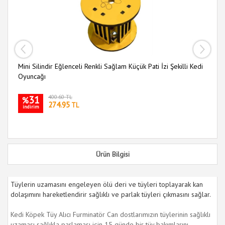
Mini Silindir Eğlenceli Renkli Sağlam Küçük Pati İzi Şekilli Kedi
Ah
Oyuncağı
Ke
31
400.60 TL
%
274.95
TL
indirim
i
Ürün Bilgisi
Tüylerin uzamasını engeleyen ölü deri ve tüyleri toplayarak kan
dolaşımını hareketlendirir sağlıklı ve parlak tüyleri çıkmasını sağlar.
Kedi Köpek Tüy Alıcı Furminatör Can dostlarımızın tüylerinin sağlıklı
uzaması sağlıkla parlaması için 15 günde bir tüy bakımlarını