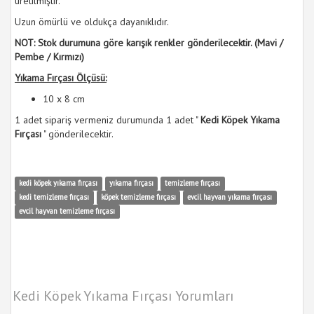
üretilmiştir.
Uzun ömürlü ve oldukça dayanıklıdır.
NOT: Stok durumuna göre karışık renkler gönderilecektir. (Mavi /
Pembe / Kırmızı)
Yıkama Fırçası Ölçüsü:
10 x 8 cm
1 adet sipariş vermeniz durumunda 1 adet "
Kedi Köpek Yıkama
Fırçası
" gönderilecektir.
kedi köpek yıkama fırçası
yıkama fırçası
temizleme fırçası
kedi temizleme fırçası
köpek temizleme fırçası
evcil hayvan yıkama fırçası
evcil hayvan temizleme fırçası
Kedi Köpek Yıkama Fırçası Yorumları