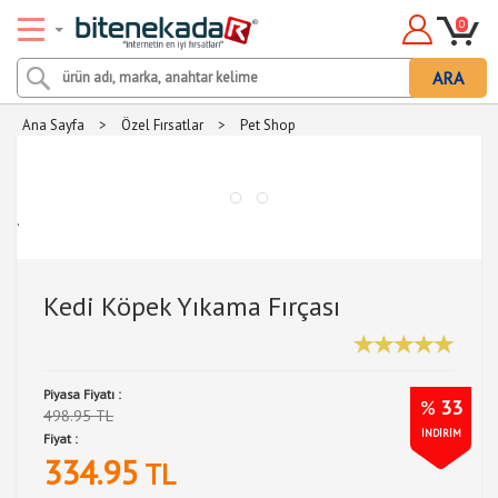
0
ARA
Ana Sayfa
>
Özel Fırsatlar
>
Pet Shop
.
Kedi Köpek Yıkama Fırçası
Piyasa Fiyatı :
%
33
498.95 TL
İNDİRİM
Fiyat :
334.95
TL