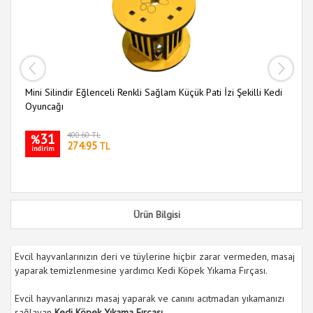
Mini Silindir Eğlenceli Renkli Sağlam Küçük Pati İzi Şekilli Kedi
Ah
Oyuncağı
Ke
31
400.60 TL
%
274.95
TL
indirim
i
Ürün Bilgisi
Evcil hayvanlarınızın deri ve tüylerine hiçbir zarar vermeden, masaj
yaparak temizlenmesine yardımcı Kedi Köpek Yıkama Fırçası.
Evcil hayvanlarınızı masaj yaparak ve canını acıtmadan yıkamanızı
sağlayan
Kedi Köpek Yıkama Fırçası.