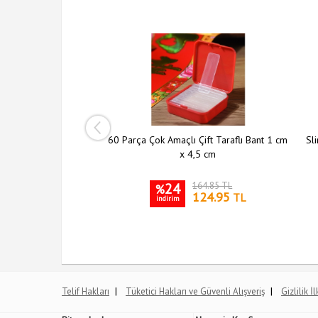
ı Şeffaf Askı 5 li Set
60 Parça Çok Amaçlı Çift Taraflı Bant 1 cm
Sli
x 4,5 cm
204.10 TL
24
164.85 TL
%
149.95
124.95
TL
TL
indirim
|
|
Telif Hakları
Tüketici Hakları ve Güvenli Alışveriş
Gizlilik İ