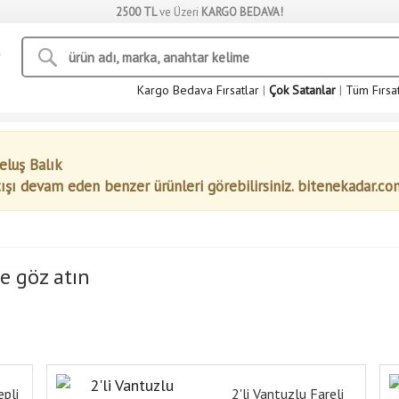
2500 TL
ve Üzeri
KARGO BEDAVA!
Kargo Bedava Fırsatlar
|
Çok Satanlar
|
Tüm Fırsa
eluş Balık
tışı devam eden benzer ürünleri görebilirsiniz. bitenekadar.co
e göz atın
epli
2'li Vantuzlu Fareli