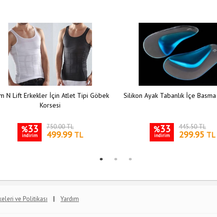
m N Lift Erkekler İçin Atlet Tipi Göbek
Silikon Ayak Tabanlık İçe Basma
Korsesi
33
750.00 TL
33
445.50 TL
%
%
499.99
299.95
TL
TL
indirim
indirim
|
lkeleri ve Politikası
Yardım