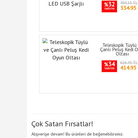
32
494.55 TL
%
334.95
indirim
Teleskopik Tüylü
Çanlı Peluş Kedi 
Oltası
34
626.45 TL
%
414.95
indirim
Çok Satan Fırsatlar!
Alışverişe devam! Bu ürünleri de beğenebilirsiniz.