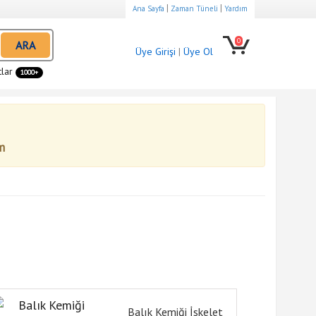
|
|
Ana Sayfa
Zaman Tüneli
Yardım
0
ARA
Üye Girişi
|
Üye Ol
tlar
1000+
m
Balık Kemiği İskelet