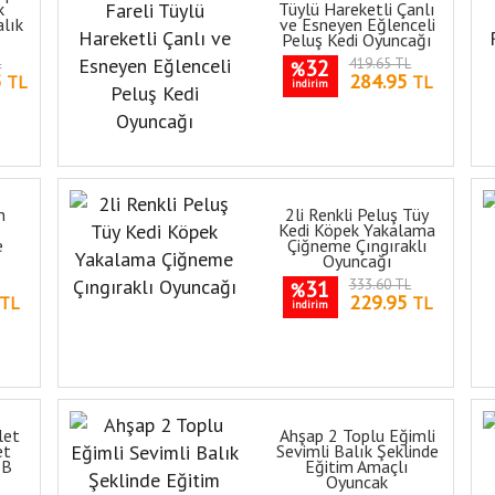
k
Tüylü Hareketli Çanlı
alık
ve Esneyen Eğlenceli
Peluş Kedi Oyuncağı
L
32
419.65 TL
%
5
284.95
TL
TL
indirim
n
2li Renkli Peluş Tüy
Kedi Köpek Yakalama
e
Çiğneme Çıngıraklı
Oyuncağı
31
333.60 TL
%
229.95
TL
TL
indirim
let
Ahşap 2 Toplu Eğimli
et
Sevimli Balık Şeklinde
SB
Eğitim Amaçlı
Oyuncak