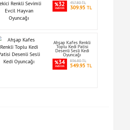
32
457.80 TL
%
309.95
TL
indirim
Ahşap Kafes Renkli
Toplu Kedi Patisi
Desenli Sesli Kedi
Oyuncağı
34
836.80 TL
%
549.95
TL
indirim