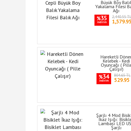
Büyük Boy Balı
Yakalama Filesi B
Ağı
35
2,440.55 T
%
1,579.9
indirim
Hareketli Döne
Kelebek - Kedi
Oyuncağı ( Pill
Çalışır)
34
804.65 TL
%
529.95
indirim
Şarjlı 4 Mod Bisik
İkaz Işığı: Bisikl
Lambası LED U
Şarjlı