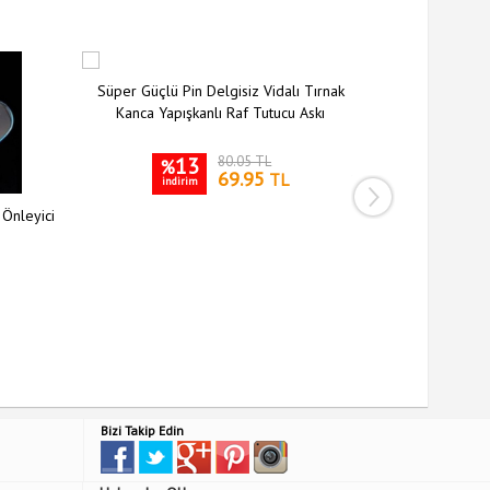
Süper Güçlü Pin Delgisiz Vidalı Tırnak
Kanca Yapışkanlı Raf Tutucu Askı
13
80.05 TL
%
69.95
TL
indirim
 Önleyici
Siyah Silikon 
Kılıfı Kay
3
%
indiri
Bizi Takip Edin