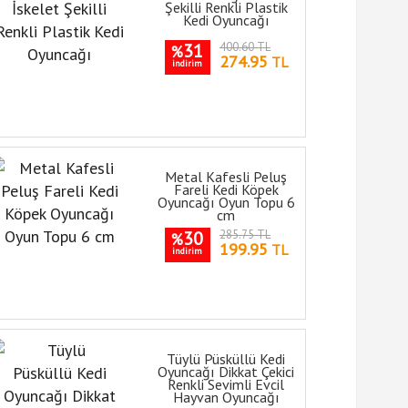
Şekilli Renkli Plastik
Kedi Oyuncağı
31
400.60 TL
%
274.95
TL
indirim
Metal Kafesli Peluş
Fareli Kedi Köpek
Oyuncağı Oyun Topu 6
cm
30
285.75 TL
%
199.95
TL
indirim
Tüylü Püsküllü Kedi
Oyuncağı Dikkat Çekici
Renkli Sevimli Evcil
Hayvan Oyuncağı