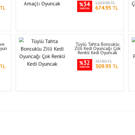
34
1,029.90 TL
%
674.95
TL
TL
indirim
 ve
Tüylü Tahta Boncuklu
Oyun
Zilli Kedi Oyuncağı Çok
Renkli Kedi Oyuncak
32
457.80 TL
%
309.95
TL
TL
indirim