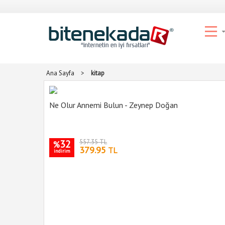
Ana Sayfa
>
kitap
Ne Olur Annemi Bulun - Zeynep Doğan
32
557.35 TL
%
379.95
TL
indirim