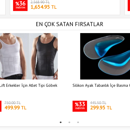
36
2,568.90 TL
%
1,654.95
TL
indirim
EN ÇOK SATAN FIRSATLAR
Lift Erkekler İçin Atlet Tipi Göbek
Silikon Ayak Tabanlık İçe Basma 
750.00 TL
33
445.50 TL
%
499.99
299.95
TL
TL
indirim