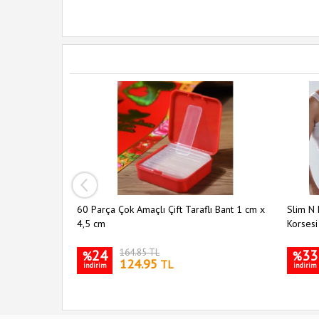
ı 5 li Set
60 Parça Çok Amaçlı Çift Taraflı Bant 1 cm x
Slim N 
4,5 cm
Korsesi
24
164.85 TL
33
%
%
124.95
TL
indirim
indirim