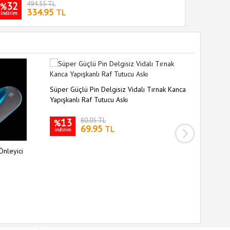
32
494.55 TL
%
334.95
TL
indirim
Süper Güçlü Pin Delgisiz Vidalı Tırnak Kanca
Yapışkanlı Raf Tutucu Askı
13
80.05 TL
%
69.95
TL
indirim
Önleyici
Siyah Sil
Kaymaz S
35
%
indirim