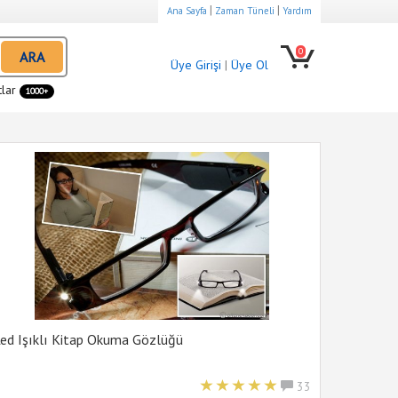
|
|
Ana Sayfa
Zaman Tüneli
Yardım
0
ARA
Üye Girişi
|
Üye Ol
tlar
1000+
ed Işıklı Kitap Okuma Gözlüğü
33