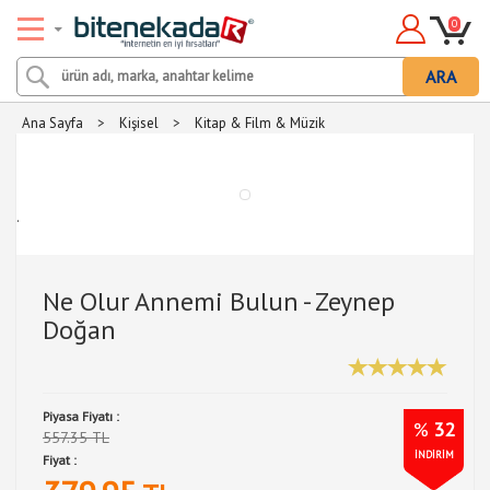
0
ARA
Ana Sayfa
>
Kişisel
>
Kitap & Film & Müzik
.
Ne Olur Annemi Bulun - Zeynep
Doğan
Piyasa Fiyatı :
%
32
557.35 TL
İNDİRİM
Fiyat :