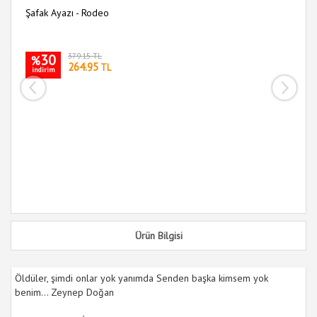
Şafak Ayazı - Rodeo
At
30
379.15 TL
%
264.95
TL
indirim
i
Ürün Bilgisi
Öldüler, şimdi onlar yok yanımda Senden başka kimsem yok
benim... Zeynep Doğan