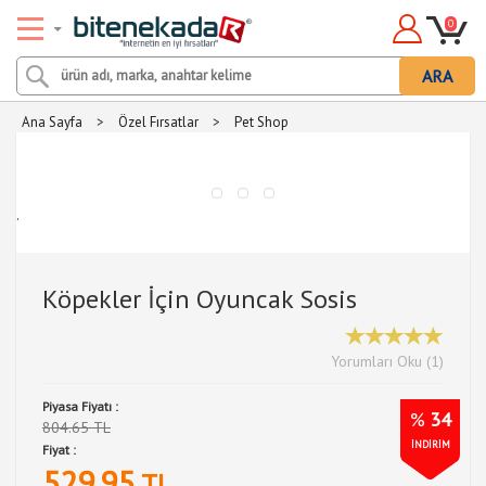
0
ARA
Ana Sayfa
>
Özel Fırsatlar
>
Pet Shop
.
Köpekler İçin Oyuncak Sosis
Yorumları Oku (1)
Piyasa Fiyatı :
%
34
804.65 TL
İNDİRİM
Fiyat :
529.95
TL