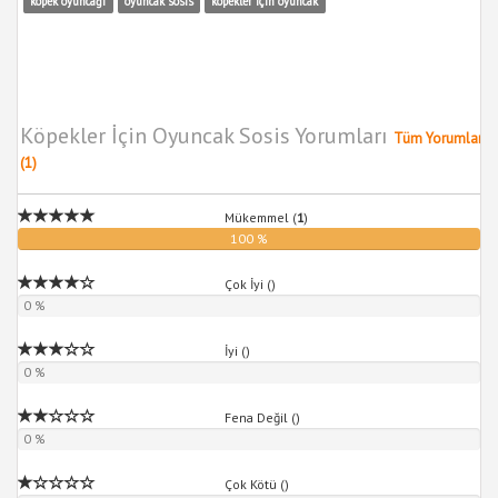
köpek oyuncağı
oyuncak sosis
köpekler için oyuncak
Köpekler İçin Oyuncak Sosis Yorumları
Tüm Yorumlar
(1)
Mükemmel (
1
)
100 %
Çok İyi (
)
0 %
İyi (
)
0 %
Fena Değil (
)
0 %
Çok Kötü (
)