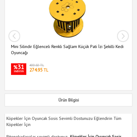
Mini Silindir Eğlenceli Renkli Sağlam Küçük Pati İzi Şekilli Kedi
Ah
Oyuncağı
Ke
31
400.60 TL
%
274.95
TL
indirim
i
Ürün Bilgisi
Köpekler İçin Oyuncak Sosis Sevimli Dostunuzu Eğlendirin Tüm
Köpekler İçin
Bitenekadarcılar sevimli dostunuz
Köpekler İçin Oyuncak Sosis.