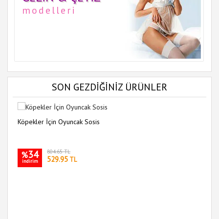
modelleri
SON GEZDİĞİNİZ ÜRÜNLER
Köpekler İçin Oyuncak Sosis
34
804.65 TL
%
529.95
TL
indirim