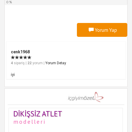
0 %
Yorum Yap
cenk1968
4
sipariş |
22
yorum |
Yorum Detay
iyi
DIKIŞSIZ ATLET
modelleri