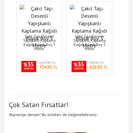
Çakıl Taşı Desenli
Çakıl Taşı Desenli
Yapışkanlı Kaplama
Yapışkanlı Kaplama
Kağıdı Büyük Boy 5
Kağıdı Büyük Boy 3
Metre
Metre
35
1,159.85 TL
35
965.55 TL
%
%
754.95
629.95
TL
TL
indirim
indirim
Çok Satan Fırsatlar!
Alışverişe devam! Bu ürünleri de beğenebilirsiniz.