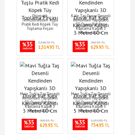
Otomatik
Kale Taş Duvar Desenli
Temizlenebilen Tuşlu
Kendinden Yapışkanlı
Pratik Kedi Köpek Tüy
3D Duvar Raf Kapı
Toplama Fırçası
Kaplama Kağıdı 3
Metre 60 Cm
35
2,348.70 TL
35
965.55 TL
%
%
1,514.95
629.95
TL
TL
indirim
indirim
Mavi Tuğla Taş Desenli
Mavi Tuğla Taş Desenli
Kendinden Yapışkanlı
Kendinden Yapışkanlı
3D Duvar Raf Kapı
3D Duvar Raf Kapı
Kaplama Kağıdı 3
Kaplama Kağıdı 5
Metre 60 Cm
Metre 60 Cm
35
965.55 TL
35
1,159.85 TL
%
%
629.95
754.95
TL
TL
indirim
indirim