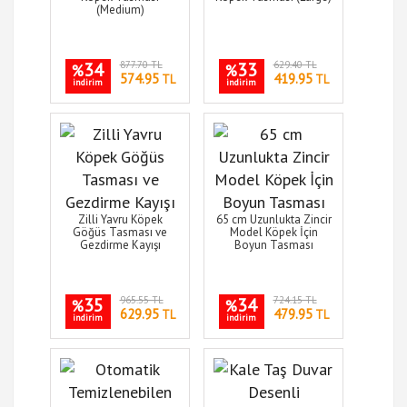
(Medium)
34
877.70 TL
33
629.40 TL
%
%
574.95
419.95
TL
TL
indirim
indirim
Zilli Yavru Köpek
65 cm Uzunlukta Zincir
Göğüs Tasması ve
Model Köpek İçin
Gezdirme Kayışı
Boyun Tasması
35
965.55 TL
34
724.15 TL
%
%
629.95
479.95
TL
TL
indirim
indirim