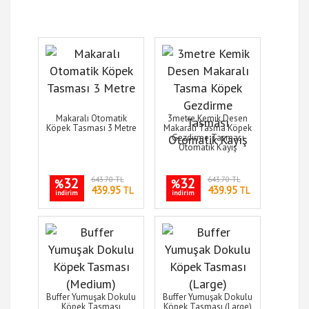
Makaralı Otomatik
3metre Kemik Desen
Köpek Tasması 3 Metre
Makaralı Tasma Köpek
Gezdirme Tasması
Otomatik Kayış
32
643.70 TL
32
643.70 TL
%
%
439.95
439.95
TL
TL
indirim
indirim
Buffer Yumuşak Dokulu
Buffer Yumuşak Dokulu
Köpek Tasması
Köpek Tasması (Large)