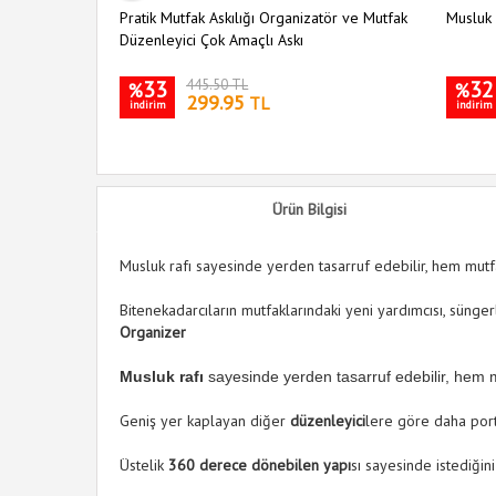
Pratik Mutfak Askılığı Organizatör ve Mutfak
Musluk 
Düzenleyici Çok Amaçlı Askı
33
445.50 TL
32
%
%
299.95
TL
indirim
indirim
Ürün Bilgisi
Musluk rafı sayesinde yerden tasarruf edebilir, hem mutf
Bitenekadarcıların mutfaklarındaki yeni yardımcısı, süngerl
Organizer
Musluk rafı
sayesinde yerden tasarruf edebilir, hem 
Geniş yer kaplayan diğer
düzenleyici
lere göre daha porta
Üstelik
360 derece dönebilen yapı
sı sayesinde istediğini