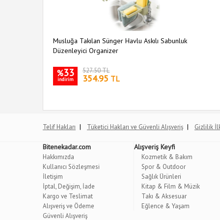
Musluğa Takılan Sünger Havlu Askılı Sabunluk
Düzenleyici Organizer
33
527.50 TL
%
354.95
TL
indirim
|
|
Telif Hakları
Tüketici Hakları ve Güvenli Alışveriş
Gizlilik İ
Bitenekadar.com
Alışveriş Keyfi
Hakkımızda
Kozmetik & Bakım
Kullanıcı Sözleşmesi
Spor & Outdoor
İletişim
Sağlık Ürünleri
İptal, Değişim, İade
Kitap & Film & Müzik
Kargo ve Teslimat
Takı & Aksesuar
Alışveriş ve Ödeme
Eğlence & Yaşam
Güvenli Alışveriş