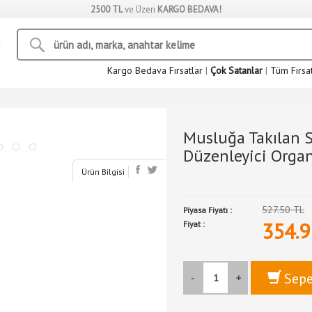
2500 TL
ve Üzeri
KARGO BEDAVA!
Kargo Bedava Fırsatlar
|
Çok Satanlar
|
Tüm Fırsa
Musluğa Takılan 
Düzenleyici Organ
Ürün Bilgisi
527.50 TL
Piyasa Fiyatı :
354.9
Fiyat :
Sepe
-
+