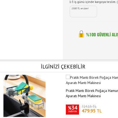
1-3 iş günü içinde kargoya teslim. (
1500 TL ve üzeri
İLGİNİZİ ÇEKEBİLİR
Pratik Mantı Börek Poğaça Hamu
Aparatı Mantı Makinesi
34
724.15 TL
%
479.95
TL
indirim