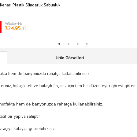
Kenarı Plastik Süngerlik Sabunluk
481.15 TL
324.95
TL
Ürün Görselleri
akta hem de banyonuzda rahatça kullanabilirsiniz.
eriniz, bulaşık teli ve bulaşık fırçanız için tam bir düzenleyici görevi gören
mutfakta hem de banyonuzda rahatça kullanabilirsiniz.
tif bir yapıya sahiptir.
z açıya kolayca getirebilirsiniz.