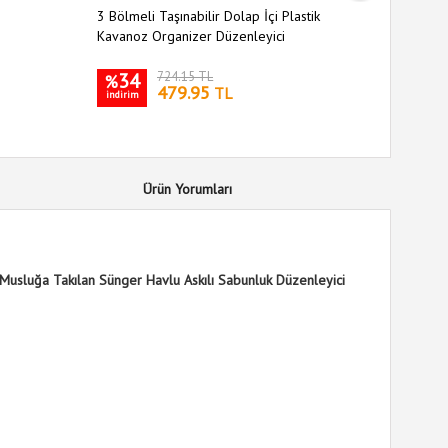
3 Bölmeli Taşınabilir Dolap İçi Plastik
Oynar Baş
Kavanoz Organizer Düzenleyici
34
724.15 TL
26
%
%
479.95
TL
indirim
indirim
Ürün Yorumları
Musluğa Takılan Sünger Havlu Askılı Sabunluk Düzenleyici