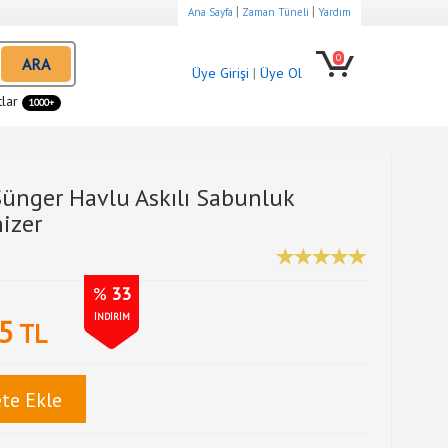
|
|
Ana Sayfa
Zaman Tüneli
Yardım
0
ARA
Üye Girişi
|
Üye Ol
tlar
1000+
Sünger Havlu Askılı Sabunluk
izer
%
33
İNDİRİM
5
TL
te Ekle