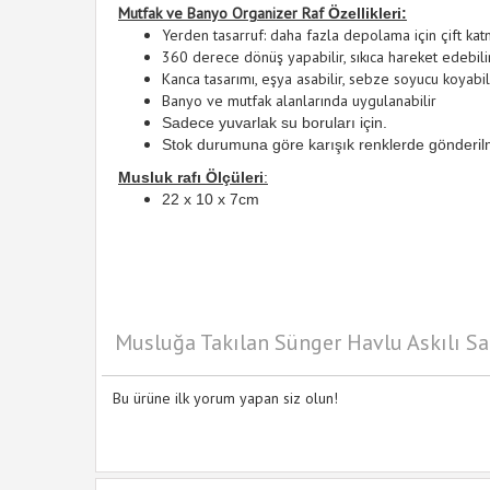
Mutfak ve Banyo Organizer Raf
Özellikleri:
Yerden tasarruf: daha fazla depolama için çift katm
360 derece dönüş yapabilir,
sıkıca hareket edebilir
Kanca tasarımı, eşya asabilir, sebze soyucu koyabili
Banyo ve mutfak alanlarında uygulanabilir
Sadece yuvarlak su boruları için.
Stok durumuna göre karışık renklerde gönderil
Musluk rafı
Ölçüleri
:
22 x 10 x 7cm
Musluğa Takılan Sünger Havlu Askılı Sa
Bu ürüne ilk yorum yapan siz olun!