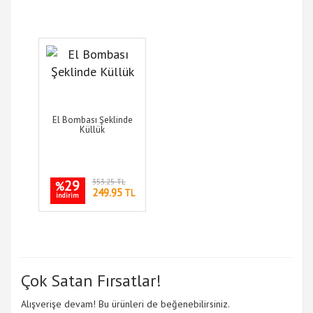
El Bombası Şeklinde
Küllük
29
353.25 TL
%
249.95
TL
indirim
Çok Satan Fırsatlar!
Alışverişe devam! Bu ürünleri de beğenebilirsiniz.