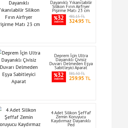
Dayanıklı Yıkanılabilir
Silikon Fırın Airfryer
Pişirme Matı 23 cm
32
481.15 TL
%
324.95
TL
indirim
Deprem İçin Ultra
Dayanıklı Çivisiz
Duvarı Delmeden Eşya
Sabitleyici Aparat
32
381.50 TL
%
259.95
TL
indirim
4 Adet Silikon Şeffaf
Zemin Koruyucu
Kaydırmaz Dayanıklı
Ped