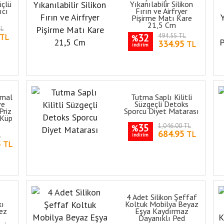
üçlü
Yıkanılabilir Silikon
ıcı
Fırın ve Airfryer
Pişirme Matı Kare
21,5 Cm
TL
32
494.55 TL
TL
%
334.95
TL
indirim
rmal
Tutma Saplı Kilitli
ve
Süzgeçli Detoks
Priz
Sporcu Diyet Matarası
i Küp
35
1,046.00 TL
%
684.95
TL
L
indirim
5
TL
4 Adet Silikon Şeffaf
kı
Koltuk Mobilya Beyaz
ez
Eşya Kaydırmaz
Dayanıklı Ped