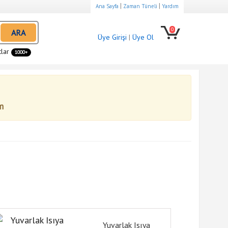
|
|
Ana Sayfa
Zaman Tüneli
Yardım
0
ARA
Üye Girişi
|
Üye Ol
tlar
1000+
m
Yuvarlak Isıya