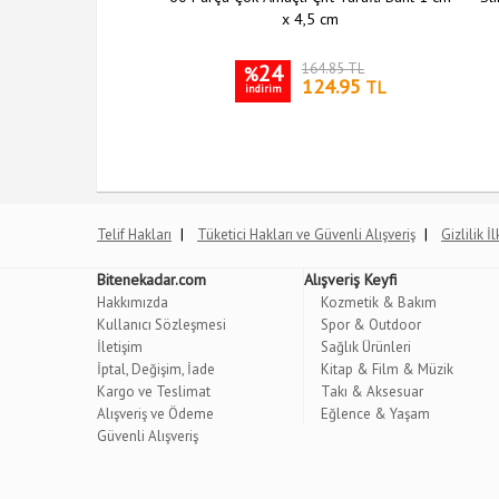
x 4,5 cm
204.10 TL
24
164.85 TL
%
149.95
124.95
TL
TL
indirim
|
|
Telif Hakları
Tüketici Hakları ve Güvenli Alışveriş
Gizlilik İ
Bitenekadar.com
Alışveriş Keyfi
Hakkımızda
Kozmetik & Bakım
Kullanıcı Sözleşmesi
Spor & Outdoor
İletişim
Sağlık Ürünleri
İptal, Değişim, İade
Kitap & Film & Müzik
Kargo ve Teslimat
Takı & Aksesuar
Alışveriş ve Ödeme
Eğlence & Yaşam
Güvenli Alışveriş