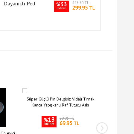
33
445.50 TL
%
299.95
TL
indirim
Süper Güçlü Pin Delgisiz Vidalı Tırnak
Kanca Yapışkanlı Raf Tutucu Askı
13
80.05 TL
%
69.95
TL
indirim
 Önleyici
Siyah Silikon 