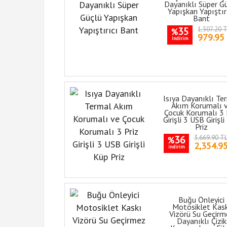
Dayanıklı Süper G
Yapışkan Yapıştır
Bant
35
1,507.20 
%
979.95
indirim
Isıya Dayanıklı Te
Akım Korumalı 
Çocuk Korumalı 3 
Girişli 3 USB Girişl
Priz
36
3,669.90 T
%
2,354.9
indirim
Buğu Önleyici
Motosiklet Kas
Vizörü Su Geçirm
Dayanıklı Çizik