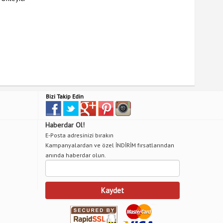
Kılıfı Kay
3
%
indiri
Bizi Takip Edin
Haberdar Ol!
E-Posta adresinizi bırakın
Kampanyalardan ve özel İNDİRİM fırsatlarından
anında haberdar olun.
Kaydet