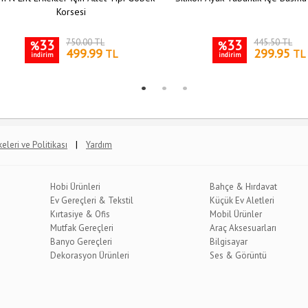
Korsesi
33
750.00 TL
33
445.50 TL
%
%
499.99
299.95
TL
TL
indirim
indirim
|
lkeleri ve Politikası
Yardım
Hobi Ürünleri
Bahçe & Hırdavat
Ev Gereçleri & Tekstil
Küçük Ev Aletleri
Kırtasiye & Ofis
Mobil Ürünler
Mutfak Gereçleri
Araç Aksesuarları
Banyo Gereçleri
Bilgisayar
Dekorasyon Ürünleri
Ses & Görüntü