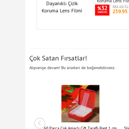
Koruma Lens Fil
32
381.50 TL
%
259.95
indirim
Çok Satan Fırsatlar!
Alışverişe devam! Bu ürünleri de beğenebilirsiniz.
ı Şeffaf Askı 5 li Set
60 Parça Çok Amaçlı Çift Taraflı Bant 1 cm
Sli