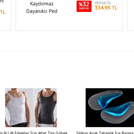
mi
32
494.55 TL
%
334.95
TL
indirim
TL
m N Lift Erkekler İçin Atlet Tipi Göbek
Silikon Ayak Tabanlık İçe Basma