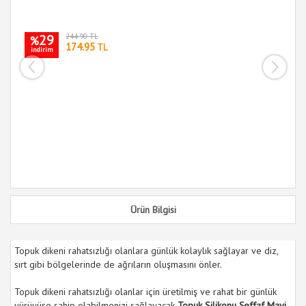
29
244.90 TL
%
174.95
TL
indirim
Ke
i
Ürün Bilgisi
Topuk dikeni rahatsızlığı olanlara günlük kolaylık sağlayar ve diz,
sırt gibi bölgelerinde de ağrıların oluşmasını önler.
Topuk dikeni rahatsızlığı olanlar için üretilmiş ve rahat bir günlük
yürüyüşe sahip olabilmenizi sağlayacak
Topuk Silikonu Şeffaf Mavi