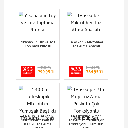
Yıkanabilir Tüy ve Toz
Teleskobik Mikrofiber
Toplama Rulosu
Toz Alma Aparatı
33
445.50 TL
33
544.00 TL
%
%
299.95
364.95
TL
TL
indirim
indirim
140 Cm Teleskopik
Teleskopik 3lü Mop
Mikrofiber Yumuşak
Toz Alma Püskülü Çok
Başlıklı Toz Alma
Fonksiyonlu Temizlik