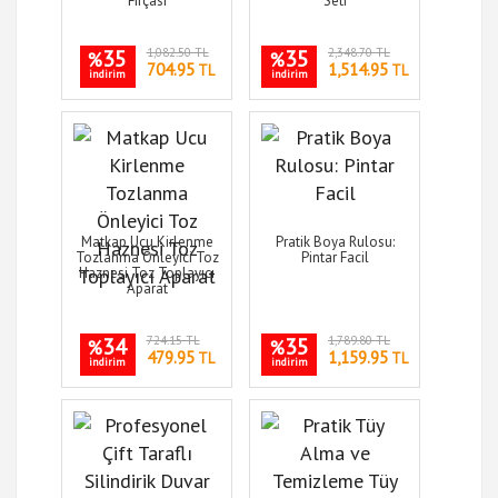
Fırçası
Seti
35
1,082.50 TL
35
2,348.70 TL
%
%
704.95
1,514.95
TL
TL
indirim
indirim
Matkap Ucu Kirlenme
Pratik Boya Rulosu:
Tozlanma Önleyici Toz
Pintar Facil
Haznesi Toz Toplayıcı
Aparat
34
724.15 TL
35
1,789.80 TL
%
%
479.95
1,159.95
TL
TL
indirim
indirim