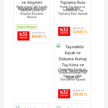
Profesyonel Çift Taraflı
Pratik Tüy Alma ve
Silindirik Duvar ve
Temizleme Tüy
Köşeleri Boyama
Toplama Rulo Aparatı
Rulosu
32
481.15 TL
%
324.95
TL
35
1,237.15 TL
indirim
%
804.95
TL
indirim
Taşınabilir Kazak ve
Dokuma Kumaş Tüy
Alma ve Tiftik
Temizleme Aparatı
32
381.50 TL
%
259.95
TL
indirim