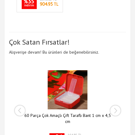
35
%
904.95
TL
indirim
Çok Satan Fırsatlar!
Alışverişe devam! Bu ürünleri de beğenebilirsiniz.
 li Set
60 Parça Çok Amaçlı Çift Taraflı Bant 1 cm x 4,5
Slim N
cm