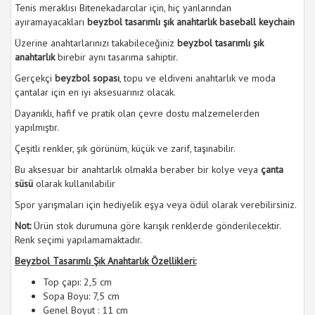
Tenis meraklısı Bitenekadarcılar için, hiç yanlarından
ayıramayacakları
beyzbol tasarımlı şık anahtarlık baseball keychain
Üzerine anahtarlarınızı takabileceğiniz
beyzbol tasarımlı şık
anahtarlık
birebir aynı tasarıma sahiptir.
Gerçekçi
beyzbol sopası
, topu ve eldiveni anahtarlık ve moda
çantalar için en iyi aksesuarınız olacak.
Dayanıklı, hafif ve pratik olan çevre dostu malzemelerden
yapılmıştır.
Çeşitli renkler, şık görünüm, küçük ve zarif, taşınabilir.
Bu aksesuar bir anahtarlık olmakla beraber bir kolye veya
çanta
süsü
olarak kullanılabilir
Spor yarışmaları için hediyelik eşya veya ödül olarak verebilirsiniz.
Not:
Ürün stok durumuna göre karışık renklerde gönderilecektir.
Renk seçimi yapılamamaktadır.
Beyzbol Tasarımlı Şık Anahtarlık Özellikleri:
Top çapı: 2,5 cm
Sopa Boyu: 7,5 cm
Genel Boyut : 11 cm