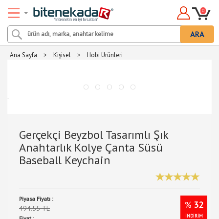
0
ARA
Ana Sayfa
>
Kişisel
>
Hobi Ürünleri
.
Gerçekçi Beyzbol Tasarımlı Şık
Anahtarlık Kolye Çanta Süsü
Baseball Keychain
Piyasa Fiyatı :
%
32
494.55 TL
İNDİRİM
Fiyat :