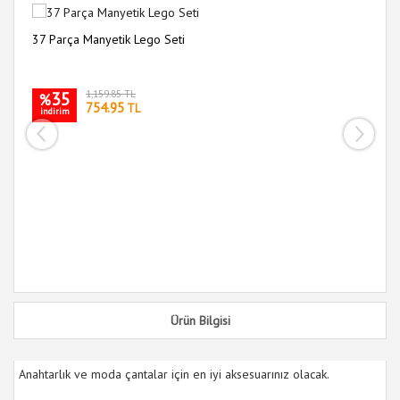
37 Parça Manyetik Lego Seti
5 
Se
35
1,159.85 TL
%
754.95
TL
indirim
i
Ürün Bilgisi
Anahtarlık ve moda çantalar için en iyi aksesuarınız olacak.