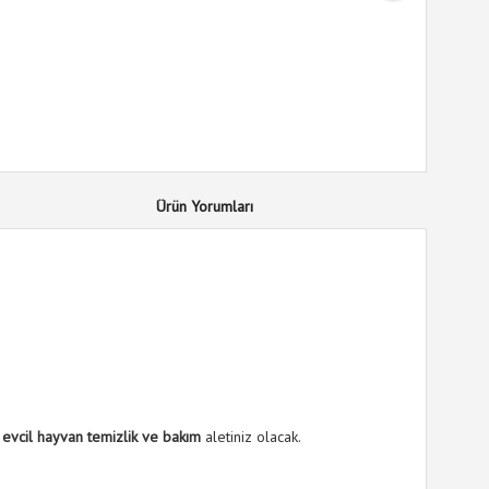
Diş Kaşım
Güçlendi
Halatı
32
%
indirim
Ürün Yorumları
i
evcil hayvan temizlik ve bakım
aletiniz olacak.