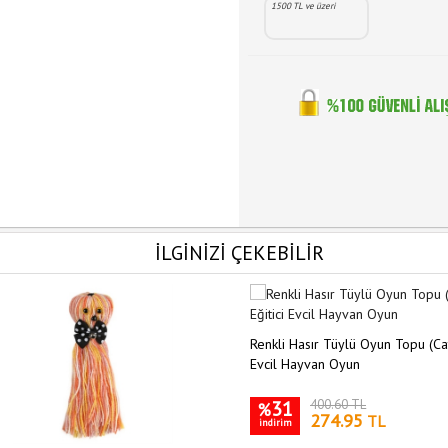
1500 TL ve üzeri
İLGİNİZİ ÇEKEBİLİR
Renkli Hasır Tüylü Oyun Topu (Catn
Evcil Hayvan Oyun
31
400.60 TL
%
274.95
TL
indirim