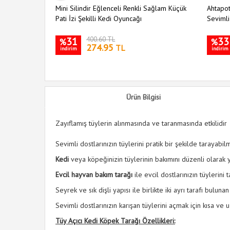
Mini Silindir Eğlenceli Renkli Sağlam Küçük
Ahtapot
Pati İzi Şekilli Kedi Oyuncağı
Sevimli
31
400.60 TL
33
%
%
274.95
TL
indirim
indirim
Ürün Bilgisi
Zayıflamış tüylerin alınmasında ve taranmasında etkilidir
Sevimli dostlarınızın tüylerini pratik bir şekilde tarayabi
Kedi
veya köpeğinizin tüylerinin bakımını düzenli olarak
Evcil hayvan bakım tarağı
ile evcil dostlarınızın tüylerini
Seyrek ve sık dişli yapısı ile birlikte iki ayrı tarafı buluna
Sevimli dostlarınızın karışan tüylerini açmak için kısa ve
Tüy Açıcı Kedi Köpek Tarağı Özellikleri: