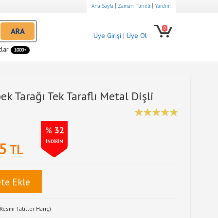
|
|
Ana Sayfa
Zaman Tüneli
Yardım
0
ARA
Üye Girişi
|
Üye Ol
tlar
1000+
ek Tarağı Tek Taraflı Metal Dişli
%
32
İNDİRİM
5
TL
te Ekle
Resmi Tatiller Hariç)