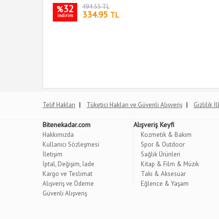
32
494.55 TL
%
334.95
TL
indirim
|
|
Telif Hakları
Tüketici Hakları ve Güvenli Alışveriş
Gizlilik İ
Bitenekadar.com
Alışveriş Keyfi
Hakkımızda
Kozmetik & Bakım
Kullanıcı Sözleşmesi
Spor & Outdoor
İletişim
Sağlık Ürünleri
İptal, Değişim, İade
Kitap & Film & Müzik
Kargo ve Teslimat
Takı & Aksesuar
Alışveriş ve Ödeme
Eğlence & Yaşam
Güvenli Alışveriş