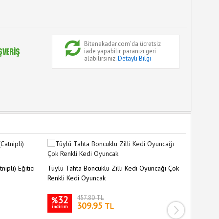
Bitenekadar.com'da ücretsiz
iade yapabilir, paranızı geri
alabilirsiniz.
Detaylı Bilgi
ipli) Eğitici
Tüylü Tahta Boncuklu Zilli Kedi Oyuncağı Çok
Renkli Kedi Oyuncak
32
457.80 TL
%
309.95
TL
indirim