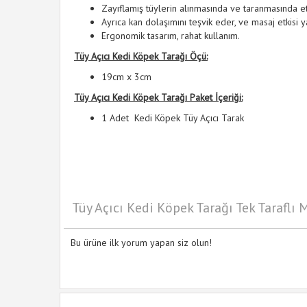
Zayıflamış tüylerin alınmasında ve taranmasında etk
Ayrıca kan dolaşımını teşvik eder, ve masaj etkisi 
Ergonomik tasarım, rahat kullanım.
Tüy Açıcı Kedi Köpek Tarağı Öçü:
19cm x 3cm
Tüy Açıcı Kedi Köpek Tarağı Paket İçeriği:
1 Adet Kedi Köpek Tüy Açıcı Tarak
Tüy Açıcı Kedi Köpek Tarağı Tek Taraflı 
Bu ürüne ilk yorum yapan siz olun!