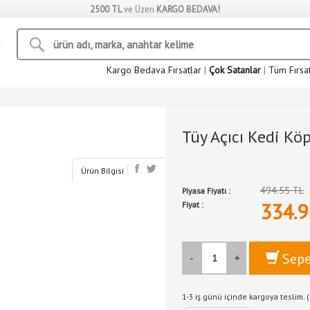
2500 TL
ve Üzeri
KARGO BEDAVA!
Kargo Bedava Fırsatlar
|
Çok Satanlar
|
Tüm Fırsa
Tüy Açıcı Kedi Köp
Ürün Bilgisi
494.55 TL
Piyasa Fiyatı :
334.9
Fiyat :
Sepe
-
+
1-3 iş günü içinde kargoya teslim. (