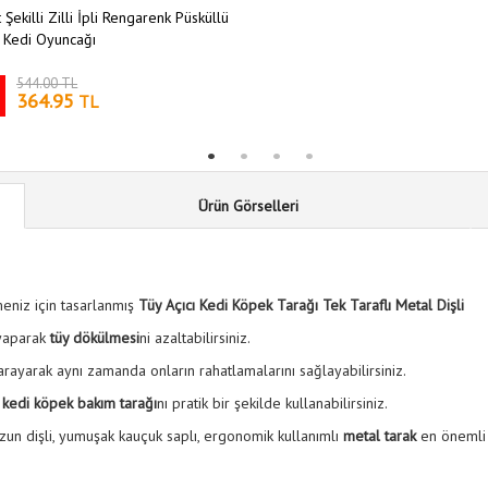
 Şekilli Zilli İpli Rengarenk Püsküllü
 Kedi Oyuncağı
544.00 TL
364.95
TL
Ürün Görselleri
lmeniz için tasarlanmış
Tüy Açıcı Kedi Köpek Tarağı Tek Taraflı Metal Dişli
 yaparak
tüy dökülmesi
ni azaltabilirsiniz.
 tarayarak aynı zamanda onların rahatlamalarını sağlayabilirsiniz.
n
kedi köpek bakım tarağı
nı pratik bir şekilde kullanabilirsiniz.
 uzun dişli, yumuşak kauçuk saplı, ergonomik kullanımlı
metal tarak
en öneml