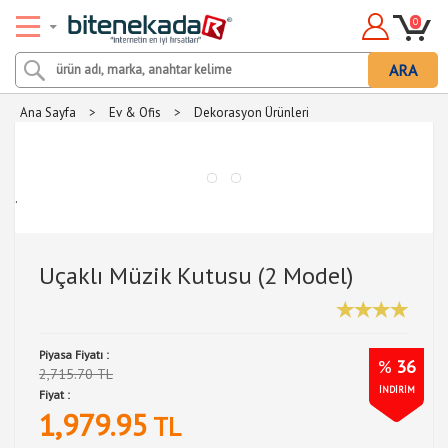
0
ARA
Ana Sayfa
>
Ev & Ofis
>
Dekorasyon Ürünleri
.
Uçaklı Müzik Kutusu (2 Model)
Piyasa Fiyatı :
%
36
2,715.70 TL
İNDİRİM
Fiyat :
1,979.95
TL