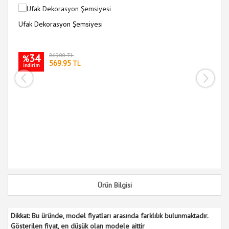
Ufak Dekorasyon Şemsiyesi
Re
34
869.00 TL
%
569.95
TL
indirim
i
Ürün Bilgisi
Dikkat: Bu üründe, model fiyatları arasında farklılık bulunmaktadır.
Gösterilen fiyat, en düşük olan modele aittir