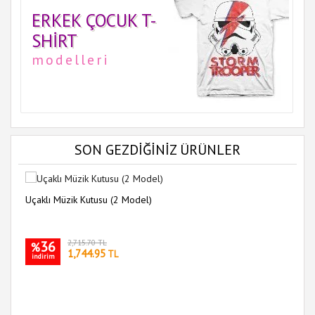
ERKEK ÇOCUK T-
SHIRT
modelleri
SON GEZDİĞİNİZ ÜRÜNLER
Uçaklı Müzik Kutusu (2 Model)
36
2,715.70 TL
%
1,744.95
TL
indirim