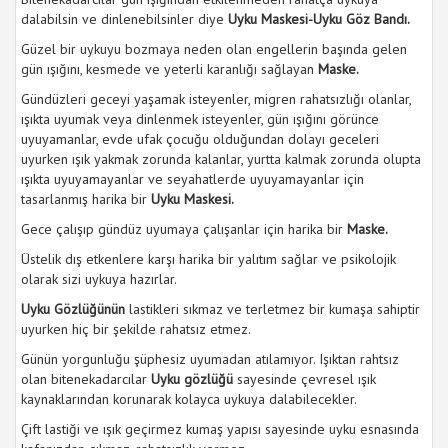
dalabilsin ve dinlenebilsinler diye
Uyku Maskesi-Uyku Göz Bandı.
Güzel bir uykuyu bozmaya neden olan engellerin başında gelen
gün ışığını, kesmede ve yeterli karanlığı sağlayan
Maske.
Gündüzleri geceyi yaşamak isteyenler, migren rahatsızlığı olanlar,
ışıkta uyumak veya dinlenmek isteyenler, gün ışığını görünce
uyuyamanlar, evde ufak çocuğu olduğundan dolayı geceleri
uyurken ışık yakmak zorunda kalanlar, yurtta kalmak zorunda olupta
ışıkta uyuyamayanlar ve seyahatlerde uyuyamayanlar için
tasarlanmış harika bir
Uyku Maskesi.
Gece çalışıp gündüz uyumaya çalışanlar için harika bir
Maske.
Üstelik dış etkenlere karşı harika bir yalıtım sağlar ve psikolojik
olarak sizi uykuya hazırlar.
Uyku Gözlüğünün
lastikleri sıkmaz ve terletmez bir kumaşa sahiptir
uyurken hiç bir şekilde rahatsız etmez.
Günün yorgunluğu şüphesiz uyumadan atılamıyor. Işıktan rahtsız
olan bitenekadarcılar
Uyku gözlüğü
sayesinde çevresel ışık
kaynaklarından korunarak kolayca uykuya dalabilecekler.
Çift lastiği ve ışık geçirmez kumaş yapısı sayesinde uyku esnasında