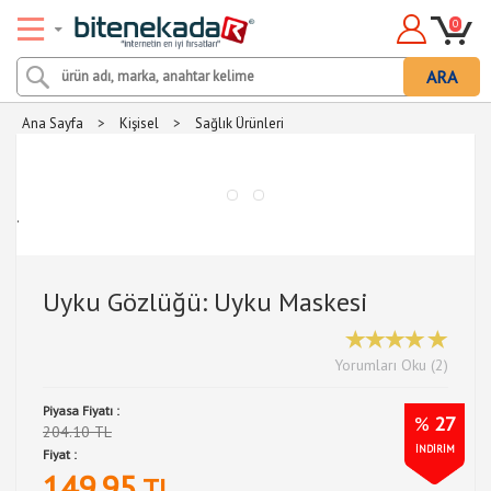
0
ARA
Ana Sayfa
>
Kişisel
>
Sağlık Ürünleri
.
Uyku Gözlüğü: Uyku Maskesi
Yorumları Oku (2)
Piyasa Fiyatı :
%
27
204.10 TL
İNDİRİM
Fiyat :
149.95
TL