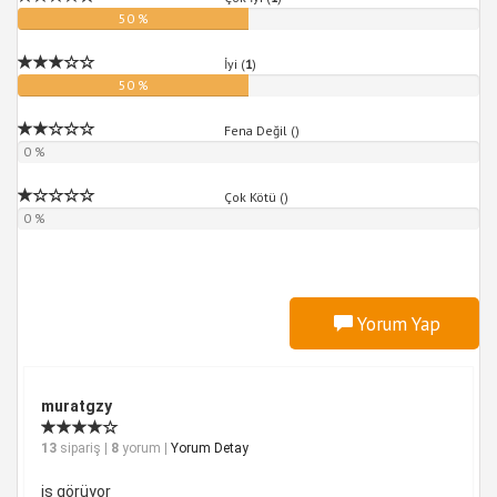
50 %
İyi (
1
)
50 %
Fena Değil (
)
0 %
Çok Kötü (
)
0 %
Yorum Yap
muratgzy
13
sipariş |
8
yorum |
Yorum Detay
iş görüyor