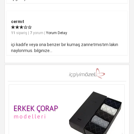
cermıt
11
sipariş |
7
yorum |
Yorum Detay
içi kadıfe veya ona benzer bır kumaş zannetmıstım lakın
naylonmus. bılgınıze...
ERKEK ÇORAP
modelleri