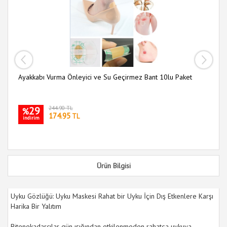
Ayakkabı Vurma Önleyici ve Su Geçirmez Bant 10lu Paket
Pe
29
244.90 TL
%
174.95
TL
indirim
i
Ürün Bilgisi
Uyku Gözlüğü: Uyku Maskesi Rahat bir Uyku İçin Dış Etkenlere Karşı
Harika Bir Yalıtım
Bitenekadarcılar gün ışığından etkilenmeden rahatça uykuya