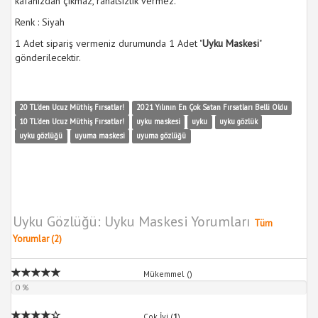
kafanızdan çıkmaz, rahatsızlık vermez.
Renk : Siyah
1 Adet sipariş vermeniz durumunda 1 Adet "
Uyku Maskesi
"
gönderilecektir.
20 TL'den Ucuz Müthiş Fırsatlar!
2021 Yılının En Çok Satan Fırsatları Belli Oldu
10 TL'den Ucuz Müthiş Fırsatlar!
uyku maskesi
uyku
uyku gözlük
uyku gözlüğü
uyuma maskesi
uyuma gözlüğü
Uyku Gözlüğü: Uyku Maskesi Yorumları
Tüm
Yorumlar (2)
Mükemmel (
)
0 %
Çok İyi (
1
)