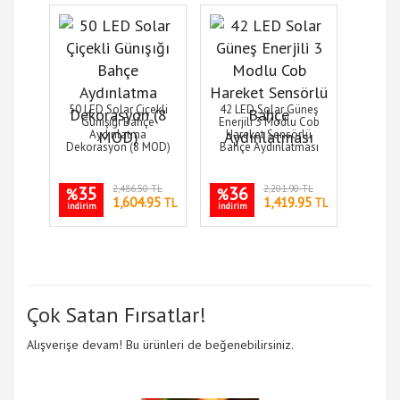
50 LED Solar Çiçekli
42 LED Solar Güneş
Günışığı Bahçe
Enerjili 3 Modlu Cob
Aydınlatma
Hareket Sensörlü
Dekorasyon (8 MOD)
Bahçe Aydınlatması
35
2,486.50 TL
36
2,201.90 TL
%
%
1,604.95
1,419.95
TL
TL
indirim
indirim
Çok Satan Fırsatlar!
Alışverişe devam! Bu ürünleri de beğenebilirsiniz.