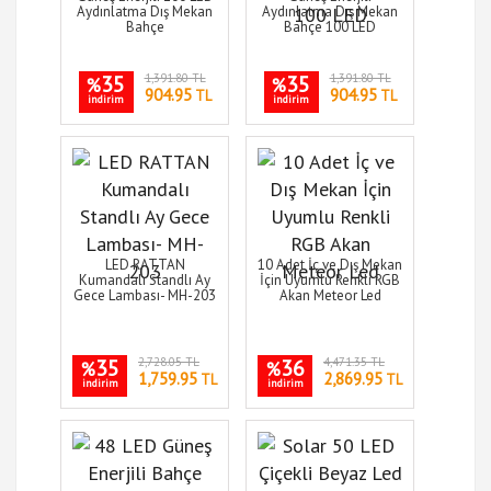
Aydınlatma Dış Mekan
Aydınlatma Dış Mekan
Bahçe
Bahçe 100 LED
35
1,391.80 TL
35
1,391.80 TL
%
%
904.95
904.95
TL
TL
indirim
indirim
LED RATTAN
10 Adet İç ve Dış Mekan
Kumandalı Standlı Ay
İçin Uyumlu Renkli RGB
Gece Lambası- MH-203
Akan Meteor Led
35
2,728.05 TL
36
4,471.35 TL
%
%
1,759.95
2,869.95
TL
TL
indirim
indirim