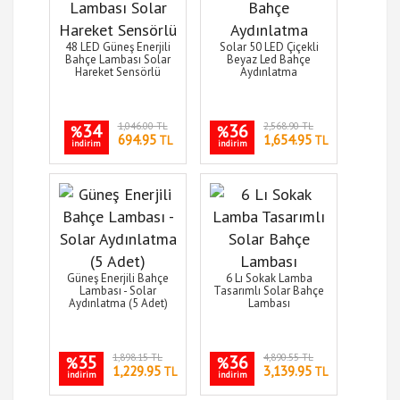
48 LED Güneş Enerjili
Solar 50 LED Çiçekli
Bahçe Lambası Solar
Beyaz Led Bahçe
Hareket Sensörlü
Aydınlatma
34
1,046.00 TL
36
2,568.90 TL
%
%
694.95
1,654.95
TL
TL
indirim
indirim
Güneş Enerjili Bahçe
6 Lı Sokak Lamba
Lambası - Solar
Tasarımlı Solar Bahçe
Aydınlatma (5 Adet)
Lambası
35
1,898.15 TL
36
4,890.55 TL
%
%
1,229.95
3,139.95
TL
TL
indirim
indirim