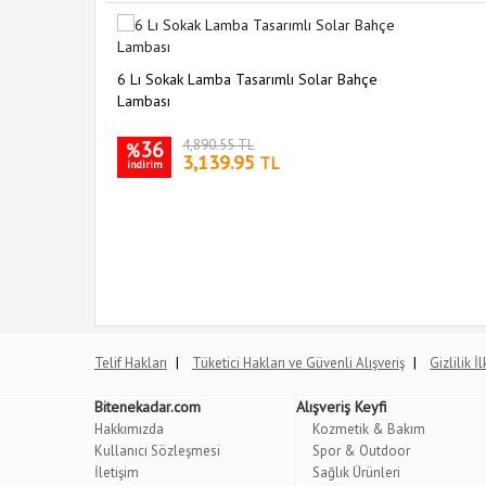
6 Lı Sokak Lamba Tasarımlı Solar Bahçe
Lambası
36
4,890.55 TL
%
3,139.95
TL
indirim
|
|
Telif Hakları
Tüketici Hakları ve Güvenli Alışveriş
Gizlilik İ
Bitenekadar.com
Alışveriş Keyfi
Hakkımızda
Kozmetik & Bakım
Kullanıcı Sözleşmesi
Spor & Outdoor
İletişim
Sağlık Ürünleri