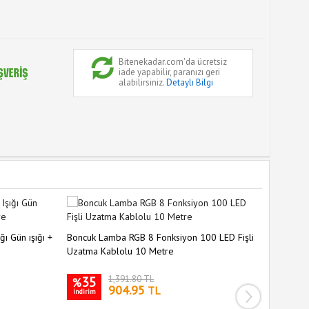
Bitenekadar.com'da ücretsiz
iade yapabilir, paranızı geri
alabilirsiniz.
Detaylı Bilgi
ı Gün ışığı +
Boncuk Lamba RGB 8 Fonksiyon 100 LED Fişli
Solar 50 
Uzatma Kablolu 10 Metre
Dekorasy
35
1,391.80 TL
36
%
%
904.95
TL
indirim
indirim