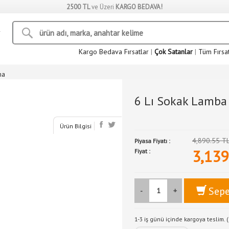
2500 TL
ve Üzeri
KARGO BEDAVA!
Kargo Bedava Fırsatlar
|
Çok Satanlar
|
Tüm Fırsa
ma
6 Lı Sokak Lamba 
Ürün Bilgisi
4,890.55 T
Piyasa Fiyatı :
3,139
Fiyat :
Sepe
-
+
1-3 iş günü içinde kargoya teslim. (