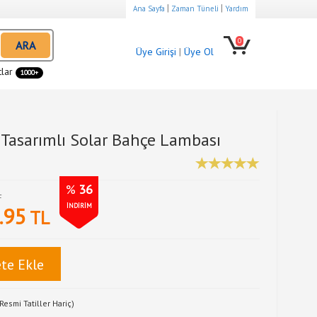
|
|
Ana Sayfa
Zaman Tüneli
Yardım
0
ARA
Üye Girişi
|
Üye Ol
tlar
1000+
Tasarımlı Solar Bahçe Lambası
%
36
L
İNDİRİM
.95
TL
te Ekle
Resmi Tatiller Hariç)