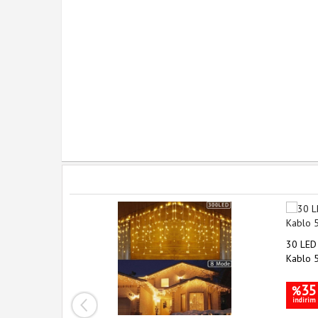
 Modlu Cob
30 LED
atması
Kablo 
35
%
indirim