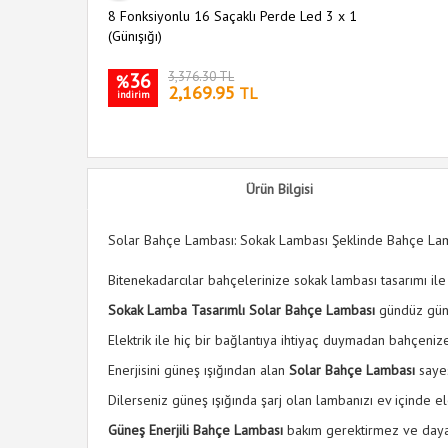
8 Fonksiyonlu 16 Saçaklı Perde Led 3 x 1
(Günışığı)
36
3,376.30 TL
%
2,169.95
TL
indirim
Ürün Bilgisi
Solar Bahçe Lambası: Sokak Lambası Şeklinde Bahçe Lamba
Bitenekadarcılar bahçelerinize sokak lambası tasarımı ile
Sokak Lamba Tasarımlı Solar Bahçe Lambası
gündüz güne
Elektrik ile hiç bir bağlantıya ihtiyaç duymadan bahçeniz
Enerjisini güneş ışığından alan
Solar Bahçe Lambası
sayes
Dilerseniz güneş ışığında şarj olan lambanızı ev içinde ele
Güneş Enerjili Bahçe Lambası
bakım gerektirmez ve dayan