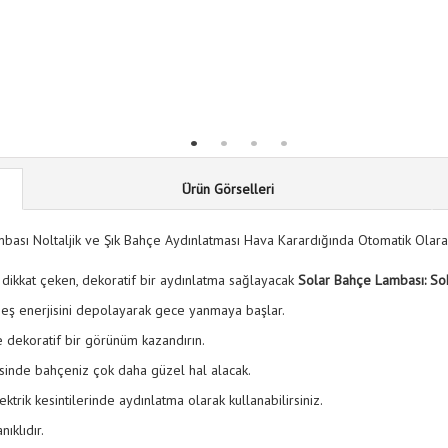
Ürün Görselleri
sı Noltaljik ve Şık Bahçe Aydınlatması Hava Karardığında Otomatik Olarak
 dikkat çeken, dekoratif bir aydınlatma sağlayacak
Solar Bahçe Lambası: So
ş enerjisini depolayarak gece yanmaya başlar.
e dekoratif bir görünüm kazandırın.
inde bahçeniz çok daha güzel hal alacak.
ktrik kesintilerinde aydınlatma olarak kullanabilirsiniz.
ıklıdır.