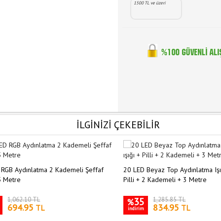
1500 TL ve üzeri
İLGİNİZİ ÇEKEBİLİR
 RGB Aydınlatma 2 Kademeli Şeffaf
20 LED Beyaz Top Aydınlatma Işığ
5 Metre
Pilli + 2 Kademeli + 3 Metre
1,062.10 TL
35
1,285.85 TL
%
694.95
834.95
TL
TL
indirim