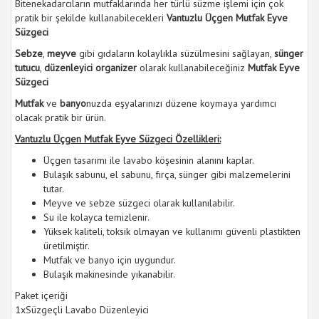
Bitenekadarcıların mutfaklarında her türlü süzme işlemi için çok
pratik bir şekilde kullanabilecekleri
Vantuzlu Üçgen Mutfak Eyve
Süzgeci
Sebze
,
meyve
gibi gıdaların kolaylıkla süzülmesini sağlayan,
sünger
tutucu
,
düzenleyici organizer
olarak kullanabileceğiniz
Mutfak Eyve
Süzgeci
Mutfak
ve
banyo
nuzda eşyalarınızı düzene koymaya yardımcı
olacak pratik bir ürün.
Vantuzlu Üçgen Mutfak Eyve Süzgeci Özellikleri:
Üçgen tasarımı ile lavabo köşesinin alanını kaplar.
Bulaşık sabunu, el sabunu, fırça, sünger gibi malzemelerini
tutar.
Meyve ve sebze süzgeci olarak kullanılabilir.
Su ile kolayca temizlenir.
Yüksek kaliteli, toksik olmayan ve kullanımı güvenli plastikten
üretilmiştir.
Mutfak ve banyo için uygundur.
Bulaşık makinesinde yıkanabilir.
Paket içeriği
1xSüzgeçli Lavabo Düzenleyici