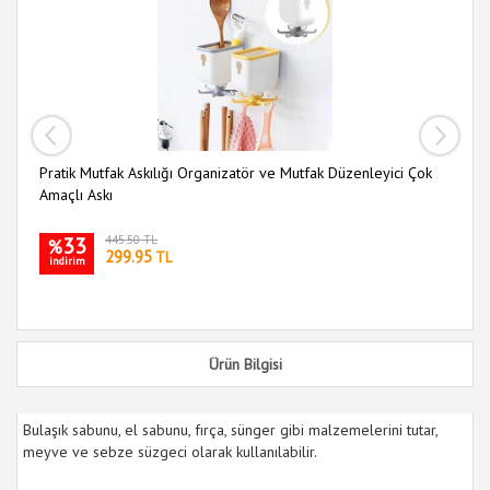
Pratik Mutfak Askılığı Organizatör ve Mutfak Düzenleyici Çok
Mu
Amaçlı Askı
33
445.50 TL
%
299.95
TL
indirim
i
Ürün Bilgisi
Bulaşık sabunu, el sabunu, fırça, sünger gibi malzemelerini tutar,
meyve ve sebze süzgeci olarak kullanılabilir.