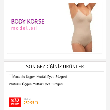
BODY KORSE
modelleri
SON GEZDİĞİNİZ ÜRÜNLER
Vantuzlu Üçgen Mutfak Eyve Süzgeci
32
381.50 TL
%
259.95
TL
indirim