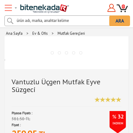
0
ARA
Ana Sayfa
>
Ev & Ofis
>
Mutfak Gereçleri
.
Vantuzlu Üçgen Mutfak Eyve
Süzgeci
Piyasa Fiyatı :
%
32
381.50 TL
İNDİRİM
Fiyat :