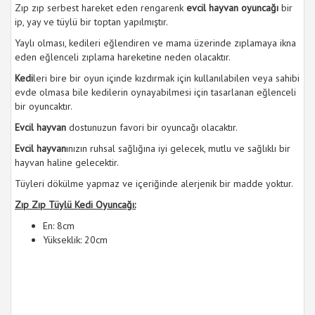
Zıp zıp serbest hareket eden rengarenk
evcil hayvan oyuncağı
bir
ip, yay ve tüylü bir toptan yapılmıştır.
Yaylı olması, kedileri eğlendiren ve mama üzerinde zıplamaya ikna
eden eğlenceli zıplama hareketine neden olacaktır.
Kedi
leri bire bir oyun içinde kızdırmak için kullanılabilen veya sahibi
evde olmasa bile kedilerin oynayabilmesi için tasarlanan eğlenceli
bir oyuncaktır.
Evcil hayvan
dostunuzun favori bir oyuncağı olacaktır.
Evcil hayvan
ınızın ruhsal sağlığına iyi gelecek, mutlu ve sağlıklı bir
hayvan haline gelecektir.
Tüyleri dökülme yapmaz ve içeriğinde alerjenik bir madde yoktur.
Zıp Zıp Tüylü Kedi Oyuncağı:
En: 8cm
Yükseklik: 20cm