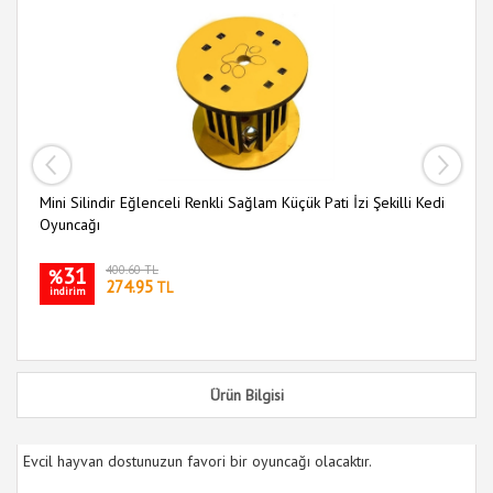
Mini Silindir Eğlenceli Renkli Sağlam Küçük Pati İzi Şekilli Kedi
Ah
Oyuncağı
Ke
31
400.60 TL
%
274.95
TL
indirim
i
Ürün Bilgisi
Evcil hayvan dostunuzun favori bir oyuncağı olacaktır.