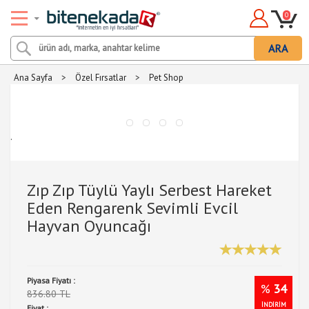
0
ARA
Ana Sayfa
>
Özel Fırsatlar
>
Pet Shop
.
Zıp Zıp Tüylü Yaylı Serbest Hareket
Eden Rengarenk Sevimli Evcil
Hayvan Oyuncağı
Piyasa Fiyatı :
%
34
836.80 TL
İNDİRİM
Fiyat :