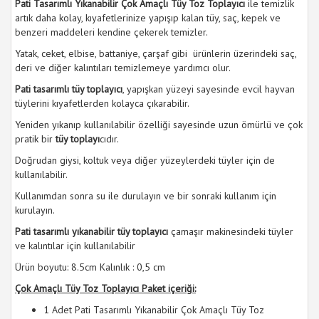
Pati Tasarımlı Yıkanabilir Çok Amaçlı Tüy Toz Toplayıcı
ile temizlik
artık daha kolay, kıyafetlerinize yapışıp kalan tüy, saç, kepek ve
benzeri maddeleri kendine çekerek temizler.
Yatak, ceket, elbise, battaniye, çarşaf gibi ürünlerin üzerindeki saç,
deri ve diğer kalıntıları temizlemeye yardımcı olur.
Pati tasarımlı tüy toplayıcı
, yapışkan yüzeyi sayesinde evcil hayvan
tüylerini kıyafetlerden kolayca çıkarabilir.
Yeniden yıkanıp kullanılabilir özelliği sayesinde uzun ömürlü ve çok
pratik bir
tüy toplayı
cıdır.
Doğrudan giysi, koltuk veya diğer yüzeylerdeki tüyler için de
kullanılabilir.
Kullanımdan sonra su ile durulayın ve bir sonraki kullanım için
kurulayın.
Pati tasarımlı yıkanabilir tüy toplayıcı
çamaşır makinesindeki tüyler
ve kalıntılar için kullanılabilir
Ürün boyutu: 8.5cm Kalınlık : 0,5 cm
Çok Amaçlı Tüy Toz Toplayıcı Paket içeriği:
1 Adet Pati Tasarımlı Yıkanabilir Çok Amaçlı Tüy Toz