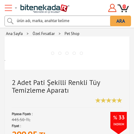
0
ARA
Ana Sayfa
>
Özel Fırsatlar
>
Pet Shop
.
2 Adet Pati Şekilli Renkli Tüy
Temizleme Aparatı
Piyasa Fiyatı :
%
33
445.50 TL
İNDİRİM
Fiyat :