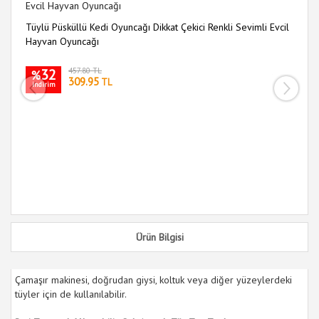
Tüylü Püsküllü Kedi Oyuncağı Dikkat Çekici Renkli Sevimli Evcil
9 
Hayvan Oyuncağı
Oy
32
457.80 TL
%
309.95
TL
indirim
i
Ürün Bilgisi
Çamaşır makinesi, doğrudan giysi, koltuk veya diğer yüzeylerdeki
tüyler için de kullanılabilir.