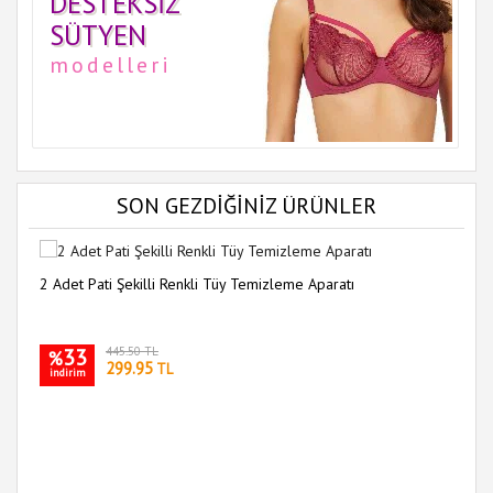
DESTEKSIZ
SÜTYEN
modelleri
SON GEZDİĞİNİZ ÜRÜNLER
2 Adet Pati Şekilli Renkli Tüy Temizleme Aparatı
33
445.50 TL
%
299.95
TL
indirim