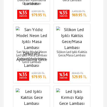
Dekoratif Aydınlatma
Gece Lambası
Gece Lambası
35
1,507.20 TL
35
1,491.50 TL
%
%
979.95
969.95
TL
TL
indirim
indirim
Sarı Yıldız Model Neon
Silikon Led Işıklı Kaktüs
Led Işıklı Masa Lambası
Gece/Masa Lambası
Dekoratif Aydınlatma
Gece Lambası
35
1,507.20 TL
34
804.65 TL
%
%
979.95
529.95
TL
TL
indirim
indirim