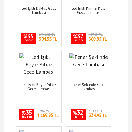
Led Işıklı Kaktüs Gece
Led Işıklı Kırmızı Kalp
Lambası
Gece Lambası
35
1,391.80 TL
32
457.80 TL
%
%
904.95
309.95
TL
TL
indirim
indirim
Led Işıklı Beyaz Yıldız
Fener Şeklinde Gece
Gece Lambası
Lambası
35
1,808.65 TL
32
494.55 TL
%
%
1,169.95
334.95
TL
TL
indirim
indirim