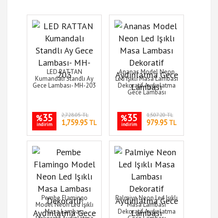
LED RATTAN
Ananas Model Neon
Kumandalı Standlı Ay
Led Işıklı Masa Lambası
Gece Lambası- MH-203
Dekoratif Aydınlatma
Gece Lambası
35
2,728.05 TL
35
1,507.20 TL
%
%
1,759.95
979.95
TL
TL
indirim
indirim
Pembe Flamingo
Palmiye Neon Led Işıklı
Model Neon Led Işıklı
Masa Lambası
Masa Lambası
Dekoratif Aydınlatma