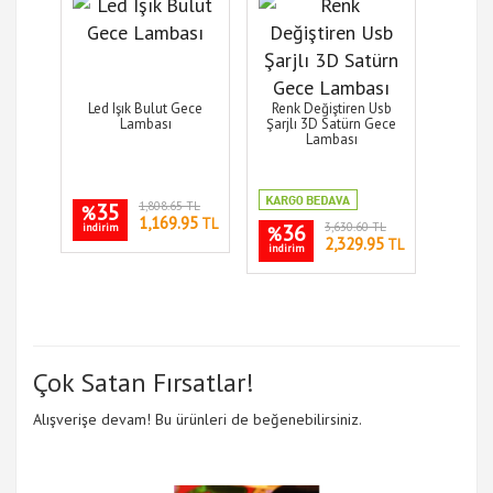
Led Işık Bulut Gece
Renk Değiştiren Usb
Lambası
Şarjlı 3D Satürn Gece
Lambası
35
1,808.65 TL
%
1,169.95
TL
36
3,630.60 TL
indirim
%
2,329.95
TL
indirim
Çok Satan Fırsatlar!
Alışverişe devam! Bu ürünleri de beğenebilirsiniz.