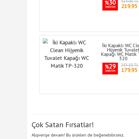
30
314.00 TL
%
219.95
indirim
İki Kapaklı WC Cl
Hijyenik Tuvale
Kapağı WC Matik 
320
29
255.10 TL
%
179.95
indirim
Çok Satan Fırsatlar!
Alışverişe devam! Bu ürünleri de beğenebilirsiniz.