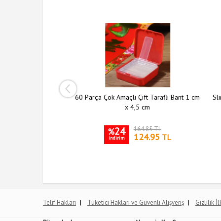
ı Şeffaf Askı 5 li Set
60 Parça Çok Amaçlı Çift Taraflı Bant 1 cm
Sli
x 4,5 cm
204.10 TL
24
164.85 TL
%
149.95
124.95
TL
TL
indirim
|
|
Telif Hakları
Tüketici Hakları ve Güvenli Alışveriş
Gizlilik İ