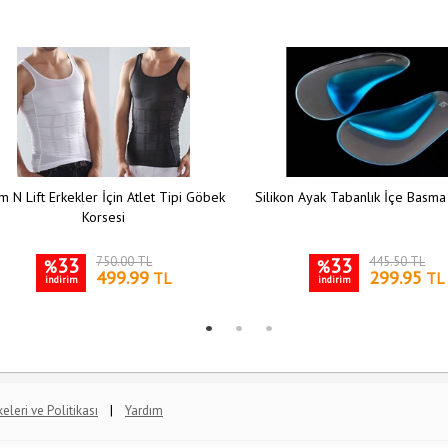
m N Lift Erkekler İçin Atlet Tipi Göbek
Silikon Ayak Tabanlık İçe Basma
Korsesi
33
750.00 TL
33
445.50 TL
%
%
499.99
299.95
TL
TL
indirim
indirim
|
lkeleri ve Politikası
Yardım