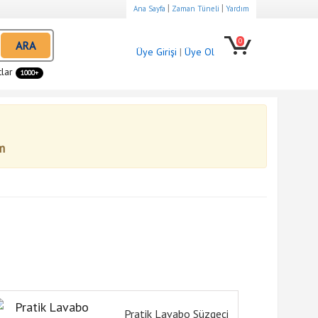
|
|
Ana Sayfa
Zaman Tüneli
Yardım
0
ARA
Üye Girişi
|
Üye Ol
tlar
1000+
m
Pratik Lavabo Süzgeci