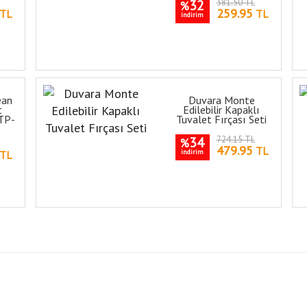
32
381.50 TL
%
259.95
TL
TL
indirim
ean
Duvara Monte
t
Edilebilir Kapaklı
TP-
Tuvalet Fırçası Seti
34
724.15 TL
%
479.95
TL
indirim
TL