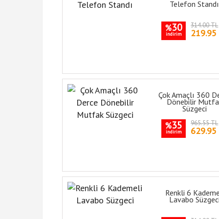
Telefon Stand
30
314.00 TL
%
219.95
indirim
Çok Amaçlı 360 D
Dönebilir Mutfa
Süzgeci
35
965.55 TL
%
629.95
indirim
Renkli 6 Kademe
Lavabo Süzgec