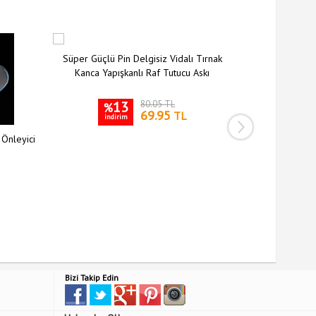
Süper Güçlü Pin Delgisiz Vidalı Tırnak
Kanca Yapışkanlı Raf Tutucu Askı
13
80.05 TL
%
69.95
TL
indirim
 Önleyici
Siyah Silikon 
Kılıfı Kay
3
%
indiri
Bizi Takip Edin