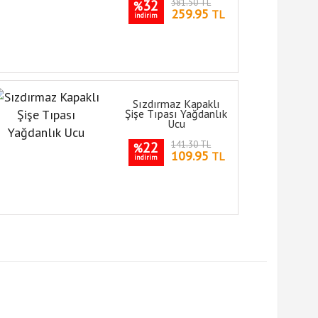
32
381.50 TL
%
259.95
TL
indirim
Sızdırmaz Kapaklı
Şişe Tıpası Yağdanlık
Ucu
22
141.30 TL
%
109.95
TL
indirim