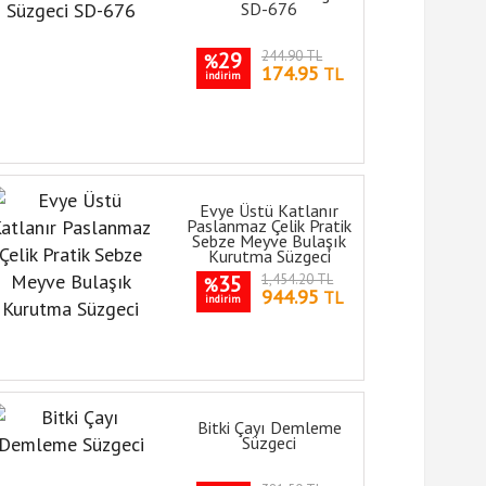
SD-676
29
244.90 TL
%
174.95
TL
indirim
Evye Üstü Katlanır
Paslanmaz Çelik Pratik
Sebze Meyve Bulaşık
Kurutma Süzgeci
35
1,454.20 TL
%
944.95
TL
indirim
Bitki Çayı Demleme
Süzgeci