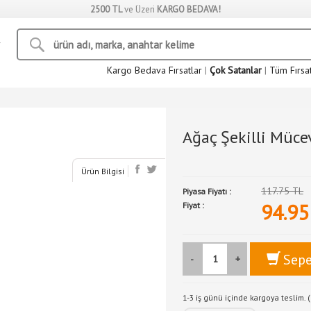
2500 TL
ve Üzeri
KARGO BEDAVA!
Kargo Bedava Fırsatlar
|
Çok Satanlar
|
Tüm Fırsa
Ağaç Şekilli Müce
Ürün Bilgisi
117.75 TL
Piyasa Fiyatı :
94.95
Fiyat :
Sepe
-
+
1-3 iş günü içinde kargoya teslim. (