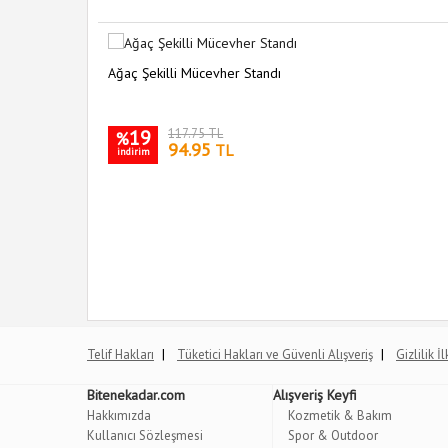
Ağaç Şekilli Mücevher Standı
19
117.75 TL
%
94.95
TL
indirim
|
|
Telif Hakları
Tüketici Hakları ve Güvenli Alışveriş
Gizlilik İ
Bitenekadar.com
Alışveriş Keyfi
Hakkımızda
Kozmetik & Bakım
Kullanıcı Sözleşmesi
Spor & Outdoor