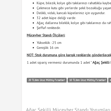
Küpe, bilezik, kolye gibi takılarınızı rahatlıkla ka
Çekmece kutu gibi yerlerde şekil bozukluğu yaşa
Delikli, vidalı, kancalı küpeleriniz için uygundur.
32 adet küpe deliği vardır.
Ağaç dallarına bileklik, kolye gibi takılarınızı da rah
Şeffaf renktedir.
Mücevher Standı Ölçüleri:
Yükseklik : 25 cm
Genişlik: 16 cm
NOT: Stok durumuna göre karışık renklerde gönderilecekt
1 adet sipariş vermeniz durumunda 1 adet "
Ağaç Şekill
20 TL'den Ucuz Müthiş Fırsatlar!
10 TL'den Ucuz Müthiş Fırsatlar!
Ağaç Şekilli Mücevher Standı Yorumları