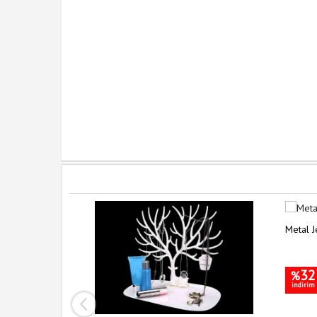
Metal J
htarlık
32
%
indirim