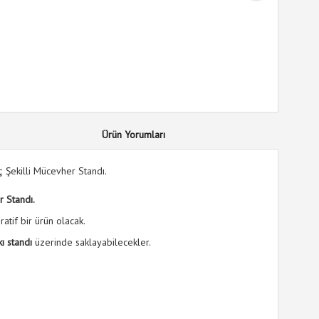
Vücut Kıy
Dekolte A
27
%
indirim
Ürün Yorumları
ç Şekilli Mücevher Standı.
r Standı.
atif bir ürün olacak.
kı standı
üzerinde saklayabilecekler.