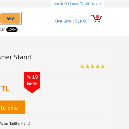
|
|
Ana Sayfa
Zaman Tüneli
Yardım
0
ARA
Üye Girişi
|
Üye Ol
tlar
1000+
vher Standı
%
19
İNDİRİM
TL
te Ekle
Resmi Tatiller Hariç)