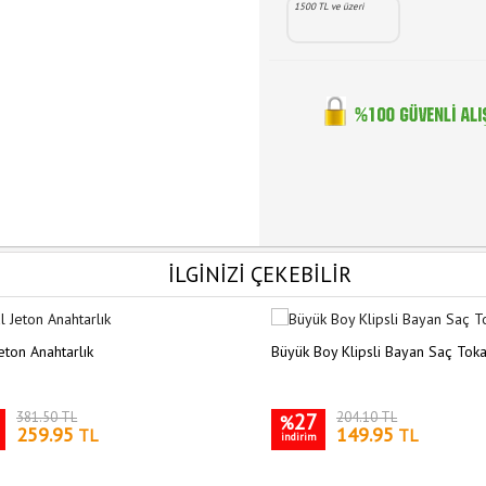
1500 TL ve üzeri
İLGİNİZİ ÇEKEBİLİR
eton Anahtarlık
Büyük Boy Klipsli Bayan Saç Toka
381.50 TL
27
204.10 TL
%
259.95
149.95
TL
TL
indirim