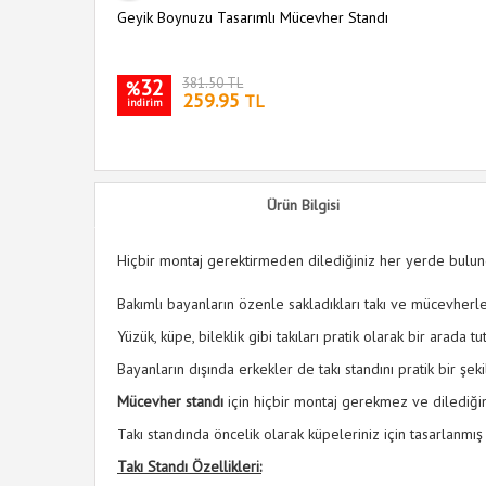
Geyik Boynuzu Tasarımlı Mücevher Standı
32
381.50 TL
%
259.95
TL
indirim
Ürün Bilgisi
Hiçbir montaj gerektirmeden dilediğiniz her yerde bulundu
Bakımlı bayanların özenle sakladıkları takı ve mücevherl
Yüzük, küpe, bileklik gibi takıları pratik olarak bir arada 
Bayanların dışında erkekler de takı standını pratik bir şek
Mücevher standı
için hiçbir montaj gerekmez ve dilediğin
Takı standında öncelik olarak küpeleriniz için tasarlanmı
Takı Standı Özellikleri: