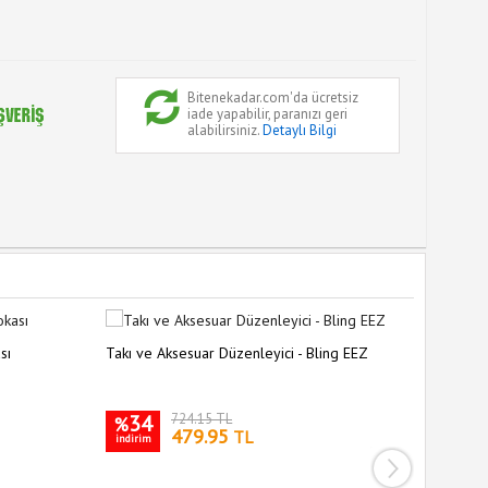
Bitenekadar.com'da ücretsiz
iade yapabilir, paranızı geri
alabilirsiniz.
Detaylı Bilgi
sı
Takı ve Aksesuar Düzenleyici - Bling EEZ
34
724.15 TL
%
479.95
TL
indirim