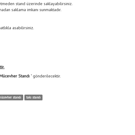
ybetmeden stand üzerinde saklayabilirsiniz.
madan saklama imkanı sunmaktadır.
atlıkla asabilirsiniz.
ir.
i Mücevher Standı
" gönderilecektir.
mücevher standı
takı standı