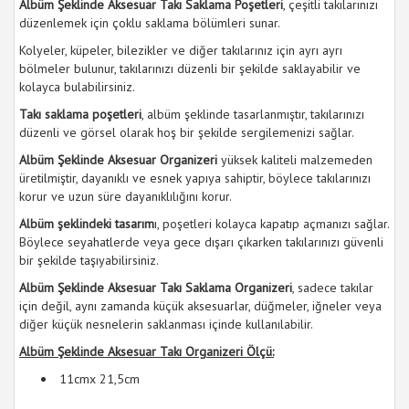
Albüm Şeklinde Aksesuar Takı Saklama Poşetleri
, çeşitli takılarınızı
düzenlemek için çoklu saklama bölümleri sunar.
Kolyeler, küpeler, bilezikler ve diğer takılarınız için ayrı ayrı
bölmeler bulunur, takılarınızı düzenli bir şekilde saklayabilir ve
kolayca bulabilirsiniz.
Takı saklama poşetleri
, albüm şeklinde tasarlanmıştır, takılarınızı
düzenli ve görsel olarak hoş bir şekilde sergilemenizi sağlar.
Albüm Şeklinde Aksesuar Organizeri
yüksek kaliteli malzemeden
üretilmiştir, dayanıklı ve esnek yapıya sahiptir, böylece takılarınızı
korur ve uzun süre dayanıklılığını korur.
Albüm şeklindeki tasarım
ı, poşetleri kolayca kapatıp açmanızı sağlar.
Böylece seyahatlerde veya gece dışarı çıkarken takılarınızı güvenli
bir şekilde taşıyabilirsiniz.
Albüm Şeklinde Aksesuar Takı Saklama Organizeri
, sadece takılar
için değil, aynı zamanda küçük aksesuarlar, düğmeler, iğneler veya
diğer küçük nesnelerin saklanması içinde kullanılabilir.
Albüm Şeklinde Aksesuar Takı Organizeri Ölçü:
11cmx 21,5cm