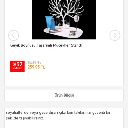
Me
i
Geyik Boynuzu Tasarımlı Mücevher Standı
32
381.50 TL
%
259.95
TL
indirim
Ürün Bilgisi
seyahatlerde veya gece dışarı çıkarken takılarınızı güvenli bir
şekilde taşıyabilirsiniz.