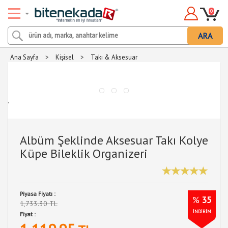
0
ARA
Ana Sayfa
>
Kişisel
>
Takı & Aksesuar
.
Albüm Şeklinde Aksesuar Takı Kolye
Küpe Bileklik Organizeri
Piyasa Fiyatı :
%
35
1,733.30 TL
İNDİRİM
Fiyat :