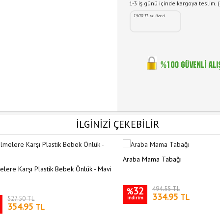
1-3 iş günü içinde kargoya teslim. (
1500 TL ve üzeri
İLGİNİZİ ÇEKEBİLİR
Araba Mama Tabağı
lere Karşı Plastik Bebek Önlük - Mavi
32
494.55 TL
%
334.95
TL
527.50 TL
indirim
354.95
TL