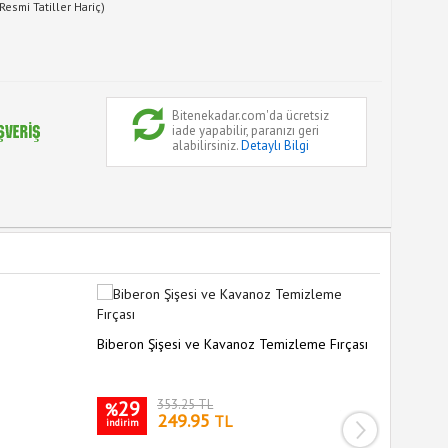
Resmi Tatiller Hariç)
Bitenekadar.com'da ücretsiz
iade yapabilir, paranızı geri
alabilirsiniz.
Detaylı Bilgi
Dökülmel
Biberon Şişesi ve Kavanoz Temizleme Fırçası
33
%
29
353.25 TL
indirim
%
249.95
TL
indirim