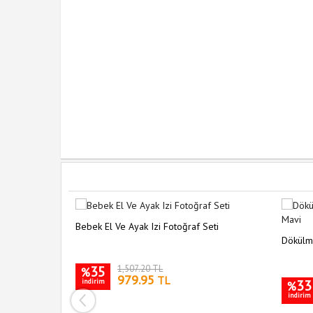
Bebek El Ve Ayak Izi Fotoğraf Seti
Dökülme
35
1,507.20 TL
%
979.95
TL
indirim
33
%
indirim