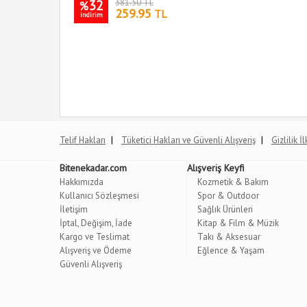
32
381.50 TL
%
259.95
TL
indirim
|
|
Telif Hakları
Tüketici Hakları ve Güvenli Alışveriş
Gizlilik İ
Bitenekadar.com
Alışveriş Keyfi
Hakkımızda
Kozmetik & Bakım
Kullanıcı Sözleşmesi
Spor & Outdoor
İletişim
Sağlık Ürünleri
İptal, Değişim, İade
Kitap & Film & Müzik
Kargo ve Teslimat
Takı & Aksesuar
Alışveriş ve Ödeme
Eğlence & Yaşam
Güvenli Alışveriş