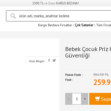
2500 TL
ve Üzeri
KARGO BEDAVA!
Kargo Bedava Fırsatlar
|
Çok Satanlar
|
Tüm Fırsa
Bebek Çocuk Priz 
Güvenliği
Ürün Bilgisi
381.50 TL
Piyasa Fiyatı :
259.9
Fiyat :
Sepe
-
+