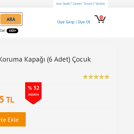
|
|
Ana Sayfa
Zaman Tüneli
Yardım
0
ARA
Üye Girişi
|
Üye Ol
tlar
1000+
Koruma Kapağı (6 Adet) Çocuk
%
32
İNDİRİM
5
TL
te Ekle