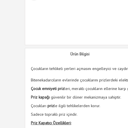
Tipi Göbek
Ürün Bilgisi
Çocukların tehlikeli yerleri açmasını engelleyici ve caydırı
Bitenekadarcıların evlerinde çocuklarını prizlerdeki elekt
Çocuk emniyeti priz
leri, meraklı çocukların ellerine karşı g
Priz kapağı
güvenilir bir döner mekanizmaya sahiptir.
Çocukları
priz
le ilgili tehlikelerden korur.
Sadece topraklı priz içindir.
Priz Kapatıcı Özellikleri: