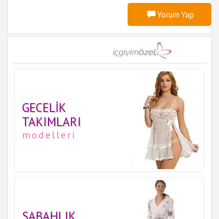
Yorum Yap
GECELIK
TAKIMLARI
modelleri
SABAHLIK