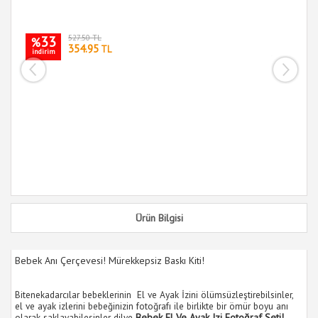
33
527.50 TL
%
354.95
TL
indirim
i
Ürün Bilgisi
Bebek Anı Çerçevesi! Mürekkepsiz Baskı Kiti!
Bitenekadarcılar bebeklerinin El ve Ayak İzini ölümsüzleştirebilsinler,
el ve ayak izlerini bebeğinizin fotoğrafı ile birlikte bir ömür boyu anı
olarak saklayabilesinler dilye
Bebek El Ve Ayak Izi Fotoğraf Seti!