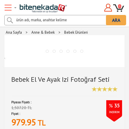
0
ARA
Ana Sayfa
>
Anne & Bebek
>
Bebek Ürünleri
.
Bebek El Ve Ayak Izi Fotoğraf Seti
Piyasa Fiyatı :
%
35
1,507.20 TL
İNDİRİM
Fiyat :
979.95
TL