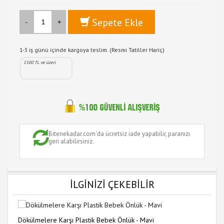
Sepete Ekle
-
+
1-3 iş günü içinde kargoya teslim. (Resmi Tatiller Hariç)
1500 TL ve üzeri
Bitenekadar.com'da ücretsiz iade yapabilir, paranızı
geri alabilirsiniz.
İLGİNİZİ ÇEKEBİLİR
Dökülmelere Karşı Plastik Bebek Önlük - Mavi
Ar