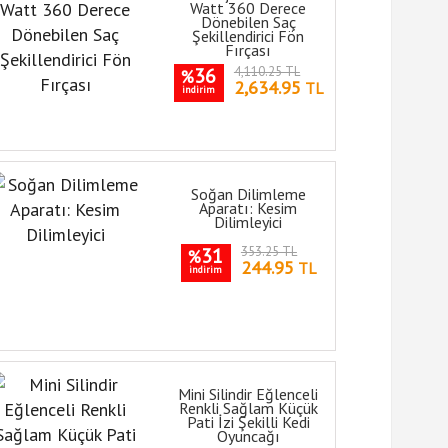
Watt 360 Derece
Dönebilen Saç
Şekillendirici Fön
Fırçası
36
4,110.25 TL
%
2,634.95
TL
indirim
Soğan Dilimleme
Aparatı: Kesim
Dilimleyici
31
353.25 TL
%
244.95
TL
indirim
Mini Silindir Eğlenceli
Renkli Sağlam Küçük
Pati İzi Şekilli Kedi
Oyuncağı