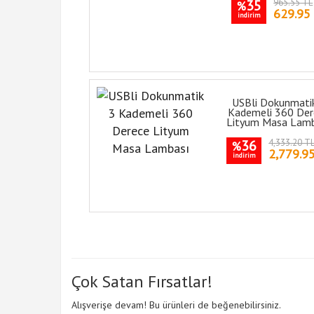
35
965.55 TL
%
629.95
indirim
USBli Dokunmati
Kademeli 360 Der
Lityum Masa Lam
36
4,333.20 T
%
2,779.9
indirim
Çok Satan Fırsatlar!
Alışverişe devam! Bu ürünleri de beğenebilirsiniz.