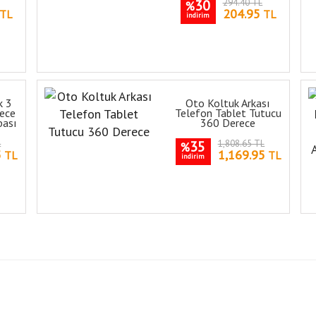
30
294.40 TL
%
204.95
TL
TL
indirim
k 3
Oto Koltuk Arkası
ece
Telefon Tablet Tutucu
bası
360 Derece
L
35
1,808.65 TL
%
5
1,169.95
TL
TL
indirim