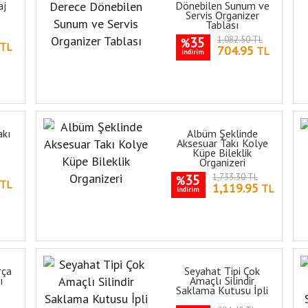
aj
Dönebilen Sunum ve
)
Servis Organizer
Tablası
35
1,082.50 TL
%
TL
704.95
TL
indirim
akı
Albüm Şeklinde
Aksesuar Takı Kolye
Küpe Bileklik
Organizeri
35
1,733.30 TL
%
TL
1,119.95
TL
indirim
rça
Seyahat Tipi Çok
ı
Amaçlı Silindir
Saklama Kutusu İpli