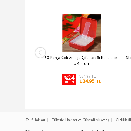
ı Şeffaf Askı 5 li Set
60 Parça Çok Amaçlı Çift Taraflı Bant 1 cm
Sli
x 4,5 cm
204.10 TL
24
164.85 TL
%
149.95
124.95
TL
TL
indirim
|
|
Telif Hakları
Tüketici Hakları ve Güvenli Alışveriş
Gizlilik İ