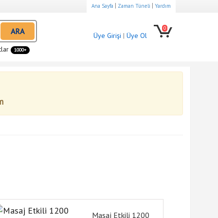
|
|
Ana Sayfa
Zaman Tüneli
Yardım
0
ARA
Üye Girişi
|
Üye Ol
tlar
1000+
m
Masaj Etkili 1200