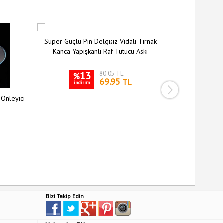
Süper Güçlü Pin Delgisiz Vidalı Tırnak
Kanca Yapışkanlı Raf Tutucu Askı
13
80.05 TL
%
69.95
TL
indirim
 Önleyici
Siyah Silikon 
Kılıfı Kay
3
%
indiri
Bizi Takip Edin