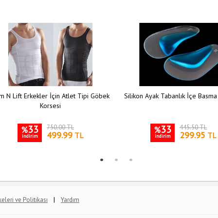
m N Lift Erkekler İçin Atlet Tipi Göbek
Silikon Ayak Tabanlık İçe Basma
Korsesi
33
750.00 TL
33
445.50 TL
%
%
499.99
299.95
TL
TL
indirim
indirim
|
lkeleri ve Politikası
Yardım