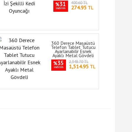
31
400.60 TL
%
274.95
TL
indirim
360 Derece Masaüstü
Telefon Tablet Tutucu
Ayarlanabilir Esnek
Ayaklı Metal Gövdeli
35
2,348.70 TL
%
1,514.95
TL
indirim