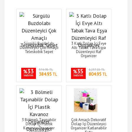
Sürgülü Buzdolabı
3 Katlı Dolap İçi Evye
Düzenleyici Çok Amaçlı
Altı Tabak Tava Eşya
Teleskobik Sepet
Düzenleyici Raf
Organizer
33
576.95 TL
35
1,237.15 TL
%
%
384.95
804.95
TL
TL
indirim
indirim
3 Bölmeli Taşınabilir
Çok Amaçlı Dekoratif
Dolap İçi Plastik
Dolap İçi Düzenleyici
Kavanoz Organizer
Organizer Katlanabilir