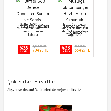
Buffer 360 Derece
Musluğa Takılan
Dönebilen Sunum ve
Sünger Havlu Askılı
Servis Organizer
Sabunluk Düzenleyici
Tablası
Organizer
35
1,082.50 TL
33
527.50 TL
%
%
704.95
354.95
TL
TL
indirim
indirim
Çok Satan Fırsatlar!
Alışverişe devam! Bu ürünleri de beğenebilirsiniz.