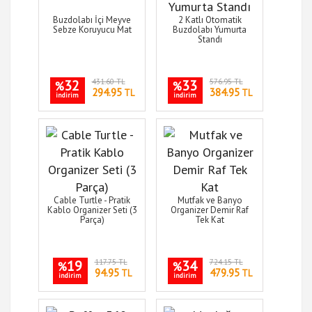
Buzdolabı İçi Meyve
2 Katlı Otomatik
Sebze Koruyucu Mat
Buzdolabı Yumurta
Standı
32
431.60 TL
33
576.95 TL
%
%
294.95
384.95
TL
TL
indirim
indirim
Cable Turtle - Pratik
Mutfak ve Banyo
Kablo Organizer Seti (3
Organizer Demir Raf
Parça)
Tek Kat
19
117.75 TL
34
724.15 TL
%
%
94.95
479.95
TL
TL
indirim
indirim