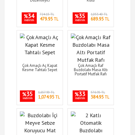
Düzenleyici
Kutu
34
724.15 TL
35
1,053.40 TL
%
%
479.95
689.95
TL
TL
indirim
indirim
Çok Amaçlı Aç Kapat
Çok Amaçlı Raf
Kesme Tahtalı Sepet
Buzdolabı Masa Altı
Portatif Mutfak Rafı
35
1,657.90 TL
33
576.95 TL
%
%
1,074.95
384.95
TL
TL
indirim
indirim