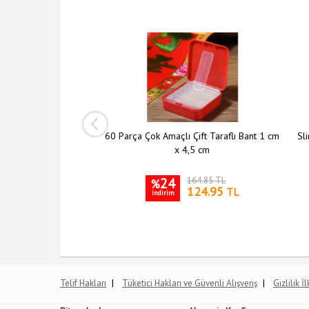
ı Şeffaf Askı 5 li Set
60 Parça Çok Amaçlı Çift Taraflı Bant 1 cm
Sli
x 4,5 cm
204.10 TL
24
164.85 TL
%
149.95
124.95
TL
TL
indirim
|
|
Telif Hakları
Tüketici Hakları ve Güvenli Alışveriş
Gizlilik İ