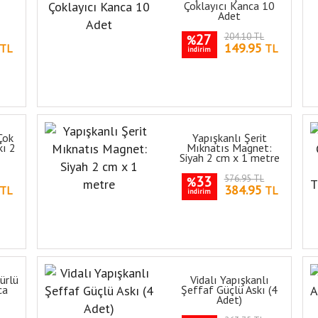
Çoklayıcı Kanca 10
Adet
27
204.10 TL
%
149.95
TL
TL
indirim
Çok
Yapışkanlı Şerit
kı 2
Mıknatıs Magnet:
Siyah 2 cm x 1 metre
33
576.95 TL
%
384.95
TL
TL
indirim
ürlü
Vidalı Yapışkanlı
ca
Şeffaf Güçlü Askı (4
Adet)