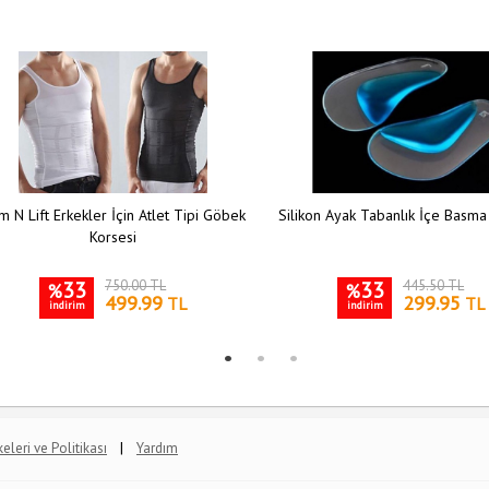
m N Lift Erkekler İçin Atlet Tipi Göbek
Silikon Ayak Tabanlık İçe Basma
Korsesi
33
750.00 TL
33
445.50 TL
%
%
499.99
299.95
TL
TL
indirim
indirim
|
lkeleri ve Politikası
Yardım