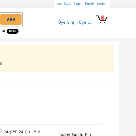
|
|
Ana Sayfa
Zaman Tüneli
Yardım
0
ARA
Üye Girişi
|
Üye Ol
tlar
1000+
m
Süper Güçlü Pin