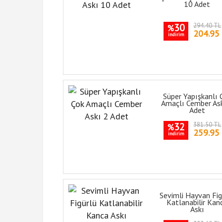
10 Adet
30
294.40 TL
%
204.95
indirim
Süper Yapışkanlı 
Amaçlı Cember As
Adet
32
381.50 TL
%
259.95
indirim
Sevimli Hayvan Fig
Katlanabilir Kan
Askı