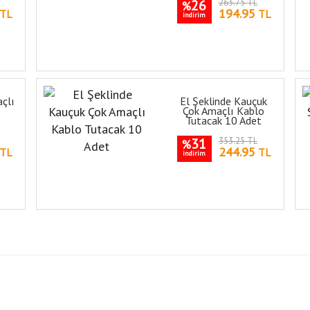
26
263.75 TL
%
194.95
TL
TL
indirim
çlı
El Şeklinde Kauçuk
Çok Amaçlı Kablo
Tutacak 10 Adet
31
353.25 TL
%
244.95
TL
TL
indirim