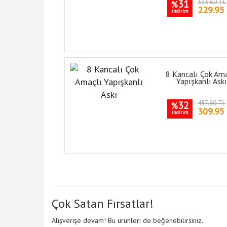
31
333.60 TL
%
229.95
indirim
8 Kancalı Çok Ama
Yapışkanlı Askı
32
457.80 TL
%
309.95
indirim
Çok Satan Fırsatlar!
Alışverişe devam! Bu ürünleri de beğenebilirsiniz.