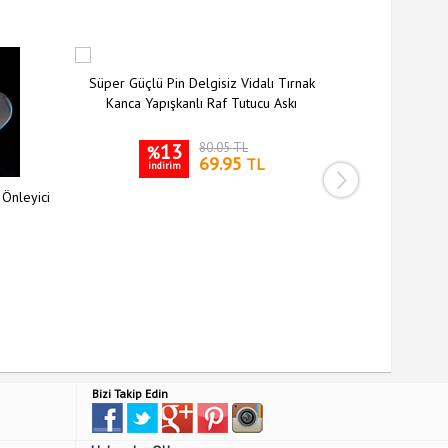
Süper Güçlü Pin Delgisiz Vidalı Tırnak
Kanca Yapışkanlı Raf Tutucu Askı
13
80.05 TL
%
69.95
TL
indirim
 Önleyici
Siyah Silikon 
Kılıfı Kay
3
%
indiri
Bizi Takip Edin