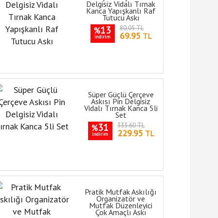
Delgisiz Vidalı Tırnak
Kanca Yapışkanlı Raf
Tutucu Askı
13
80.05 TL
%
69.95
TL
indirim
Süper Güçlü Çerçeve
Askısı Pin Delgisiz
Vidalı Tırnak Kanca 5li
Set
31
333.60 TL
%
229.95
TL
indirim
Pratik Mutfak Askılığı
Organizatör ve
Mutfak Düzenleyici
Çok Amaçlı Askı