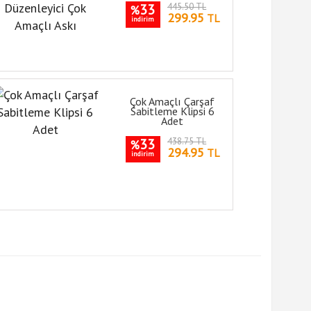
33
445.50 TL
%
299.95
TL
indirim
Çok Amaçlı Çarşaf
Sabitleme Klipsi 6
Adet
33
438.75 TL
%
294.95
TL
indirim