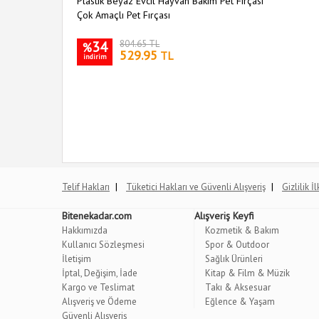
Plastik Beyaz Evcil Hayvan Bakım Pet Fırçası
Çok Amaçlı Pet Fırçası
34
804.65 TL
%
529.95
TL
indirim
|
|
Telif Hakları
Tüketici Hakları ve Güvenli Alışveriş
Gizlilik İ
Bitenekadar.com
Alışveriş Keyfi
Hakkımızda
Kozmetik & Bakım
Kullanıcı Sözleşmesi
Spor & Outdoor
İletişim
Sağlık Ürünleri
İptal, Değişim, İade
Kitap & Film & Müzik
Kargo ve Teslimat
Takı & Aksesuar
Alışveriş ve Ödeme
Eğlence & Yaşam
Güvenli Alışveriş