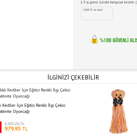
1-3 iş günü içinde kargoya teslim. (
1500 TL ve üzeri
İLGİNİZİ ÇEKEBİLİR
i Kediler İçin Eğitici Renkli İlgi Çekici
ktivite Oyuncağı
1,507.20 TL
979.95
TL