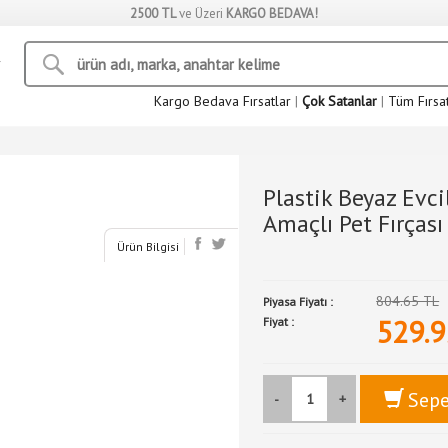
2500 TL
ve Üzeri
KARGO BEDAVA!
Kargo Bedava Fırsatlar
|
Çok Satanlar
|
Tüm Fırsa
Plastik Beyaz Evc
Amaçlı Pet Fırçası
Ürün Bilgisi
804.65 TL
Piyasa Fiyatı :
529.9
Fiyat :
Sepe
-
+