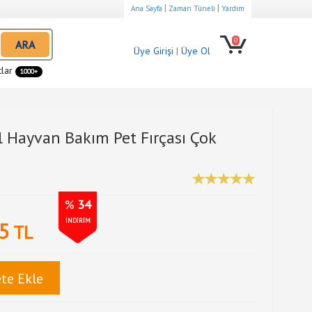
|
|
Ana Sayfa
Zaman Tüneli
Yardım
0
ARA
Üye Girişi
|
Üye Ol
tlar
1000+
il Hayvan Bakım Pet Fırçası Çok
%
34
İNDİRİM
5
TL
te Ekle