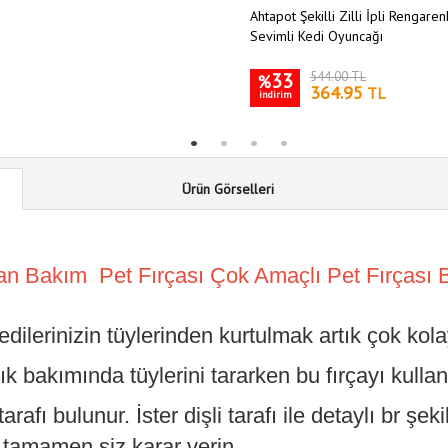
Ahtapot Şekilli Zilli İpli Rengare
Sevimli Kedi Oyuncağı
33
544.00 TL
%
364.95
TL
indirim
Ürün Görselleri
n Bakım Pet Fırçası Çok Amaçlı Pet Fırçası 
kedilerinizin tüylerinden kurtulmak artık çok k
ık bakımında tüylerini tararken bu fırçayı kull
arafı bulunur. İster dişli tarafı ile detaylı br şeki
tamamen siz karar verin.