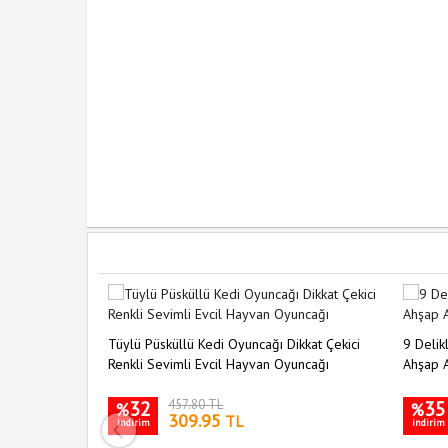
şıma Fırçası
Tüylü Püsküllü Kedi Oyuncağı Dikkat Çekici
9 Delikl
Renkli Sevimli Evcil Hayvan Oyuncağı
Ahşap A
32
457.80 TL
35
%
%
309.95
TL
indirim
indirim