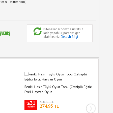
Resmi Tatiller Hariç)
Bitenekadar.com'da ücretsiz
iade yapabilir, paranızı geri
alabilirsiniz.
Detaylı Bilgi
Renkli Hasır Tüylü Oyun Topu (Catnipli) Eğitici
Tüylü Tah
Evcil Hayvan Oyun
Renkli K
31
400.60 TL
32
%
%
274.95
TL
indirim
indirim