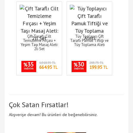
Çift Taraflı Cilt
Tüy Toplayıcı Çift
Temizleme Fırçası +
Taraflı Pamuk Tiftiği ve
Yeşim Taşı Masaj Aleti:
Tüy Toplama Aleti
2li Set
35
1,018.35 TL
30
285.75 TL
%
%
664.95
199.95
TL
TL
indirim
indirim
Çok Satan Fırsatlar!
Alışverişe devam! Bu ürünleri de beğenebilirsiniz.