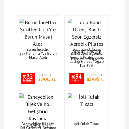
Burun İnceltici
Loop Band Direnç
Şekillendirici Yüz Burun
Bandı Spor Egzersiz
Masaj Aleti
Aerobik Pilates Squat
Lastiği Fitness Yoga 3
Lü Set
32
381.50 TL
34
1,274.45 TL
%
%
259.95
834.95
TL
TL
indirim
indirim
Esneyebilen Bilek Ve
İpli Kulak Tıkacı
Kol Geliştirici Kavrama