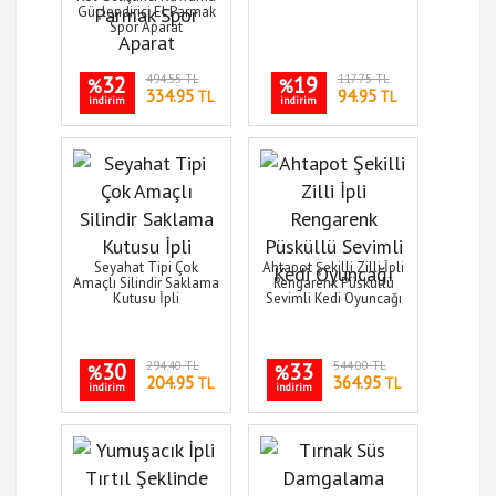
Güçlendirici El Parmak
Spor Aparat
32
494.55 TL
19
117.75 TL
%
%
334.95
94.95
TL
TL
indirim
indirim
Seyahat Tipi Çok
Ahtapot Şekilli Zilli İpli
Amaçlı Silindir Saklama
Rengarenk Püsküllü
Kutusu İpli
Sevimli Kedi Oyuncağı
30
294.40 TL
33
544.00 TL
%
%
204.95
364.95
TL
TL
indirim
indirim