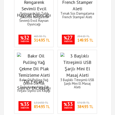
Yumuşacık İpli Tırtıl
Tırnak Süs Damgalama
Şeklinde Rengarenk
French Stamper Aleti
Sevimli Evcil Hayvan
Oyuncağı
32
463.30 TL
27
204.10 TL
%
%
314.95
149.95
TL
TL
indirim
indirim
Bakır Oil Pulling Yağ
3 Başlıklı Titreşimli USB
Çekme Dil Plak
Şarjlı Mini El Masaj
Temizleme Aleti Dil
Aleti
Fırçası Sıyırıcı Dil Kaşığı
35
1,314.50 TL
33
576.95 TL
%
%
854.95
384.95
TL
TL
indirim
indirim