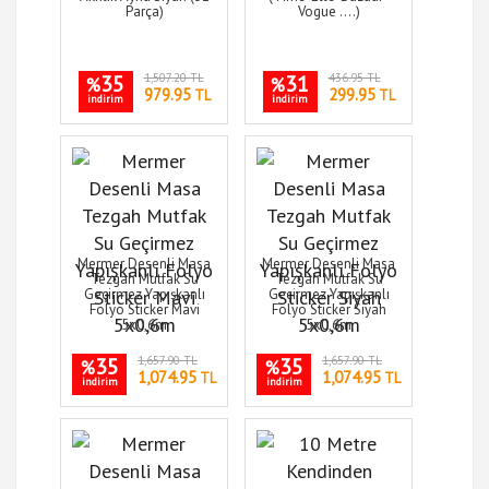
Parça)
Vogue ....)
35
1,507.20 TL
31
436.95 TL
%
%
979.95
299.95
TL
TL
indirim
indirim
Mermer Desenli Masa
Mermer Desenli Masa
Tezgah Mutfak Su
Tezgah Mutfak Su
Geçirmez Yapışkanlı
Geçirmez Yapışkanlı
Folyo Sticker Mavi
Folyo Sticker Siyah
5x0,6m
5x0,6m
35
1,657.90 TL
35
1,657.90 TL
%
%
1,074.95
1,074.95
TL
TL
indirim
indirim