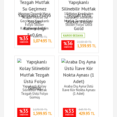
Mermer Desenli Masa
10 Metre Kendinden
Tezgah Mutfak Su
Yapışkanlı Silinebilir
Geçirmez Yapışkanlı
Mutfak Tezgah Üstü
Folyo Sticker
Sticker Folyo Gold
Kahverengi 5x0,6m
35
1,657.90 TL
%
1,074.95
TL
36
2,110.10 TL
indirim
%
1,359.95
TL
indirim
Yapışkanlı Kolay
Araba Dış Ayna Üstü
Silinebilir Mutfak
İlave Kör Nokta Aynası
Tezgah Üstü Folyo
(1 Adet)
Gümüş
35
2,170.35 TL
33
643.70 TL
%
%
1,399.95
429.95
TL
TL
indirim
indirim