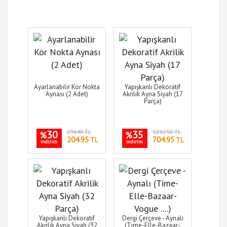
Ayarlanabilir Kör Nokta
Yapışkanlı Dekoratif
Aynası (2 Adet)
Akrilik Ayna Siyah (17
Parça)
30
294.40 TL
35
1,082.50 TL
%
%
204.95
704.95
TL
TL
indirim
indirim
Yapışkanlı Dekoratif
Dergi Çerçeve - Aynalı
Akrilik Ayna Siyah (32
(Time-Elle-Bazaar-