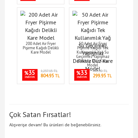
200 Adet Air Fryer
50 Adet Air Fryer
Pişirme Kağıdı Delikli
Pişirme Kağıdı Tek
Kare Model
Kullanımlık Yağ Su
Geçirmez Yapışmaz
Deliksiz Düz Kare
Model
35
1,237.15 TL
33
445.50 TL
%
%
804.95
299.95
TL
TL
indirim
indirim
Çok Satan Fırsatlar!
Alışverişe devam! Bu ürünleri de beğenebilirsiniz.