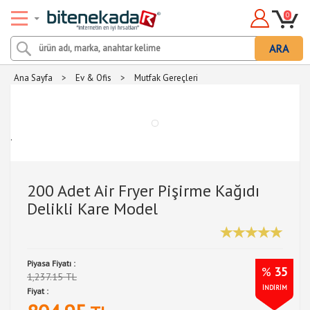
0
ARA
Ana Sayfa
>
Ev & Ofis
>
Mutfak Gereçleri
.
200 Adet Air Fryer Pişirme Kağıdı
Delikli Kare Model
Piyasa Fiyatı :
%
35
1,237.15 TL
İNDİRİM
Fiyat :