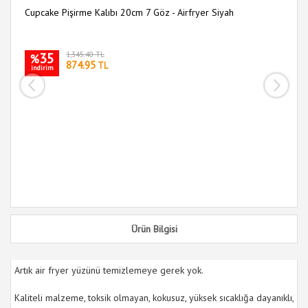
Cupcake Pişirme Kalıbı 20cm 7 Göz - Airfryer Siyah
Pr
Ma
35
1,345.40 TL
%
874.95
TL
indirim
i
Ürün Bilgisi
Artık air fryer yüzünü temizlemeye gerek yok.
Kaliteli malzeme, toksik olmayan, kokusuz, yüksek sıcaklığa dayanıklı,