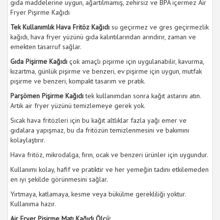
gıda maddelerine uygun, ağartılmamış, zehirsiz ve BPA içermez Air
Fryer Pişirme Kağıdı
Tek Kullanımlık Hava Fritöz Kağıdı
su geçirmez ve gres geçirmezlik
kağıdı, hava fryer yüzünü gıda kalıntılarından arındırır, zaman ve
emekten tasarruf sağlar.
Gıda Pişirme Kağıdı
çok amaçlı pişirme için uygulanabilir, kavurma,
kızartma, günlük pişirme ve benzeri, ev pişirme için uygun, mutfak
pişirme ve benzeri, kompakt tasarım ve pratik.
Parşömen Pişirme Kağıdı
tek kullanımdan sonra kağıt astarını atın.
Artık air fryer yüzünü temizlemeye gerek yok.
Sıcak hava fritözleri için bu kağıt altlıklar fazla yağı emer ve
gıdalara yapışmaz, bu da fritözün temizlenmesini ve bakımını
kolaylaştırır.
Hava fritöz, mikrodalga, fırın, ocak ve benzeri ürünler için uygundur.
Kullanımı kolay, hafif ve pratiktir ve her yemeğin tadını etkilemeden
en iyi şekilde görünmesini sağlar.
Yırtmaya, katlamaya, kesme veya bükülme gerekliliği yoktur.
Kullanıma hazır.
Air Fryer Pişirme Matı Kağıdı Ölçü: