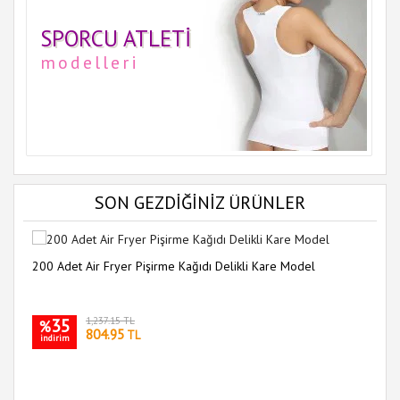
SPORCU ATLETI
modelleri
SON GEZDİĞİNİZ ÜRÜNLER
200 Adet Air Fryer Pişirme Kağıdı Delikli Kare Model
35
1,237.15 TL
%
804.95
TL
indirim