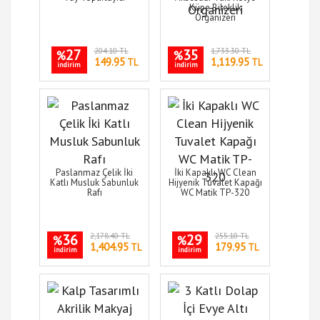
Küpe Bileklik
Organizeri
27
204.10 TL
35
1,733.30 TL
%
%
149.95
1,119.95
TL
TL
indirim
indirim
Paslanmaz Çelik İki
İki Kapaklı WC Clean
Katlı Musluk Sabunluk
Hijyenik Tuvalet Kapağı
Rafı
WC Matik TP-320
36
2,178.40 TL
29
255.10 TL
%
%
1,404.95
179.95
TL
TL
indirim
indirim