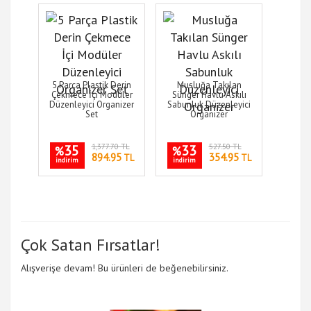
5 Parça Plastik Derin
Musluğa Takılan
Çekmece İçi Modüler
Sünger Havlu Askılı
Düzenleyici Organizer
Sabunluk Düzenleyici
Set
Organizer
35
1,377.70 TL
33
527.50 TL
%
%
894.95
354.95
TL
TL
indirim
indirim
Çok Satan Fırsatlar!
Alışverişe devam! Bu ürünleri de beğenebilirsiniz.