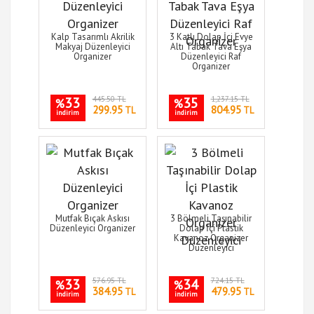
Kalp Tasarımlı Akrilik
3 Katlı Dolap İçi Evye
Makyaj Düzenleyici
Altı Tabak Tava Eşya
Organizer
Düzenleyici Raf
Organizer
33
445.50 TL
35
1,237.15 TL
%
%
299.95
804.95
TL
TL
indirim
indirim
Mutfak Bıçak Askısı
3 Bölmeli Taşınabilir
Düzenleyici Organizer
Dolap İçi Plastik
Kavanoz Organizer
Düzenleyici
33
576.95 TL
34
724.15 TL
%
%
384.95
479.95
TL
TL
indirim
indirim