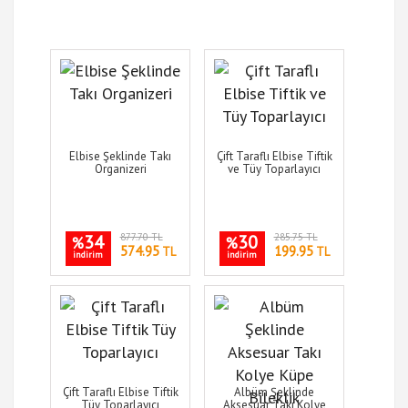
Elbise Şeklinde Takı
Çift Taraflı Elbise Tiftik
Organizeri
ve Tüy Toparlayıcı
34
877.70 TL
30
285.75 TL
%
%
574.95
199.95
TL
TL
indirim
indirim
Çift Taraflı Elbise Tiftik
Albüm Şeklinde
Tüy Toparlayıcı
Aksesuar Takı Kolye