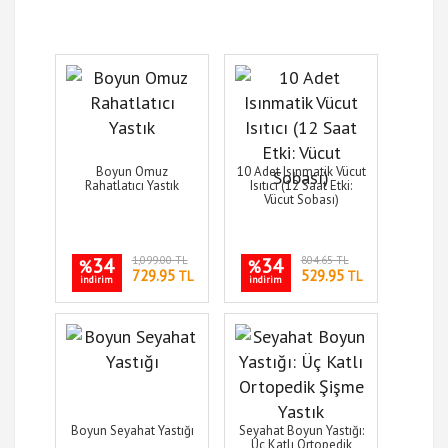
Boyun Omuz
10 Adet Isınmatik Vücut
Rahatlatıcı Yastık
Isıtıcı (12 Saat Etki:
Vücut Sobası)
34
1,099.00 TL
34
804.65 TL
%
%
729.95
529.95
TL
TL
indirim
indirim
Boyun Seyahat Yastığı
Seyahat Boyun Yastığı:
Üç Katlı Ortopedik