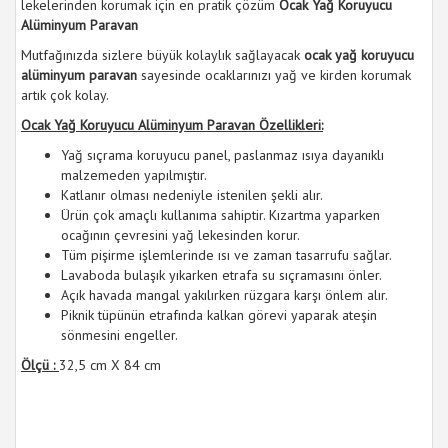
lekelerinden korumak için en pratik çözüm
Ocak Yağ Koruyucu
Alüminyum Paravan
Mutfağınızda sizlere büyük kolaylık sağlayacak
ocak yağ koruyucu
alüminyum paravan
sayesinde ocaklarınızı yağ ve kirden korumak
artık çok kolay.
Ocak Yağ Koruyucu Alüminyum Paravan Özellikleri:
Yağ sıçrama koruyucu panel, paslanmaz ısıya dayanıklı
malzemeden yapılmıştır.
Katlanır olması nedeniyle istenilen şekli alır.
Ürün çok amaçlı kullanıma sahiptir. Kızartma yaparken
ocağının çevresini yağ lekesinden korur.
Tüm pişirme işlemlerinde ısı ve zaman tasarrufu sağlar.
Lavaboda bulaşık yıkarken etrafa su sıçramasını önler.
Açık havada mangal yakılırken rüzgara karşı önlem alır.
Piknik tüpünün etrafında kalkan görevi yaparak ateşin
sönmesini engeller.
Ölçü :
32,5 cm X 84 cm