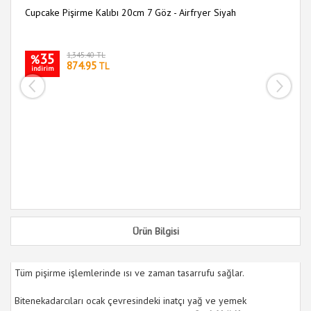
Cupcake Pişirme Kalıbı 20cm 7 Göz - Airfryer Siyah
Pr
Ma
35
1,345.40 TL
%
874.95
TL
indirim
i
Ürün Bilgisi
Tüm pişirme işlemlerinde ısı ve zaman tasarrufu sağlar.
Bitenekadarcıları ocak çevresindeki inatçı yağ ve yemek