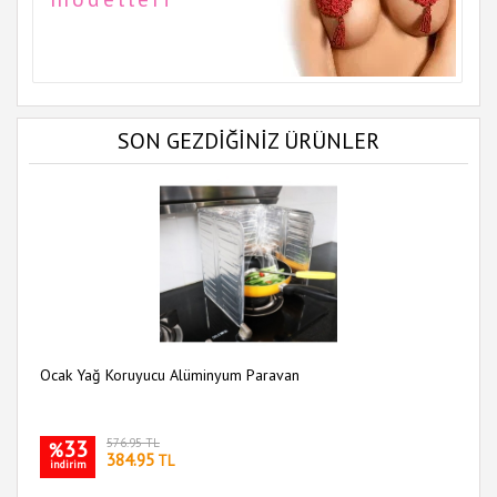
SON GEZDİĞİNİZ ÜRÜNLER
Ocak Yağ Koruyucu Alüminyum Paravan
33
576.95 TL
%
384.95
TL
indirim