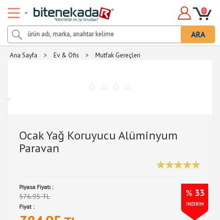
0
ARA
Ana Sayfa
>
Ev & Ofis
>
Mutfak Gereçleri
.
Ocak Yağ Koruyucu Alüminyum
Paravan
Piyasa Fiyatı :
%
33
576.95 TL
İNDİRİM
Fiyat :