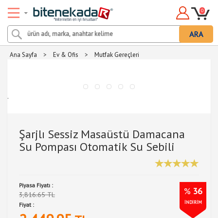
0
ARA
Ana Sayfa
>
Ev & Ofis
>
Mutfak Gereçleri
.
Şarjlı Sessiz Masaüstü Damacana
Su Pompası Otomatik Su Sebili
Piyasa Fiyatı :
%
36
3,816.65 TL
İNDİRİM
Fiyat :