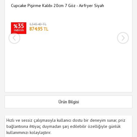
Cupcake Pişirme Kalıbı 20cm 7 Göz - Airfryer Siyah
Pr
Ma
35
1,345.40 TL
%
874.95
TL
indirim
i
Ürün Bilgisi
Hızlı ve sessiz çalışmasıyla kullanıcı dostu bir deneyim sunar, priz
bağlantısına ihtiyaç duymadan şarj edilebilir özelliğiyle günlük
kullanımınızı kolaylaştırır.