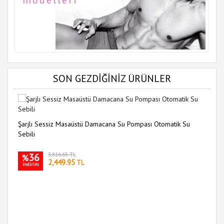
SON GEZDİĞİNİZ ÜRÜNLER
Şarjlı Sessiz Masaüstü Damacana Su Pompası Otomatik Su
Sebili
36
3,816.65 TL
%
2,449.95
TL
indirim