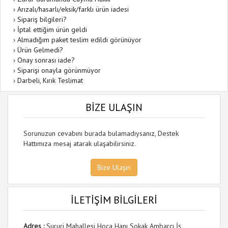
›
Arızalı/hasarlı/eksik/farklı ürün iadesi
›
Sipariş bilgileri?
›
İptal ettiğim ürün geldi
›
Almadığım paket teslim edildi görünüyor
›
Ürün Gelmedi?
›
Onay sonrası iade?
›
Siparişi onayla görünmüyor
›
Darbeli, Kırık Teslimat
BİZE ULAŞIN
Sorunuzun cevabını burada bulamadıysanız, Destek
Hattımıza mesaj atarak ulaşabilirsiniz.
Bize Ulaşın
İLETİŞİM BİLGİLERİ
Adres :
Sururi Mahallesi Hoca Hanı Sokak Ambarcı İş