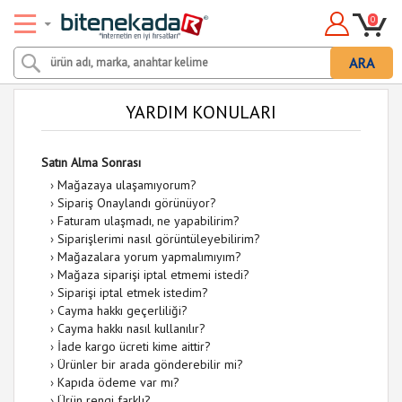
0
ARA
YARDIM KONULARI
Satın Alma Sonrası
›
Mağazaya ulaşamıyorum?
›
Sipariş Onaylandı görünüyor?
›
Faturam ulaşmadı, ne yapabilirim?
›
Siparişlerimi nasıl görüntüleyebilirim?
›
Mağazalara yorum yapmalımıyım?
›
Mağaza siparişi iptal etmemi istedi?
›
Siparişi iptal etmek istedim?
›
Cayma hakkı geçerliliği?
›
Cayma hakkı nasıl kullanılır?
›
İade kargo ücreti kime aittir?
›
Ürünler bir arada gönderebilir mi?
›
Kapıda ödeme var mı?
›
Ürün rengi farklı?