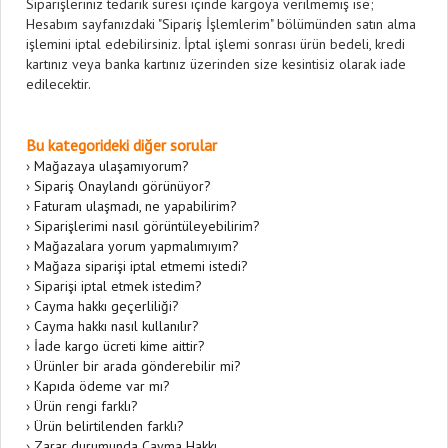
Siparişleriniz tedarik süresi içinde kargoya verilmemiş ise;
Hesabım sayfanızdaki "Sipariş İşlemlerim" bölümünden satın alma
işlemini iptal edebilirsiniz. İptal işlemi sonrası ürün bedeli, kredi
kartınız veya banka kartınız üzerinden size kesintisiz olarak iade
edilecektir.
Bu kategorideki diğer sorular
›
Mağazaya ulaşamıyorum?
›
Sipariş Onaylandı görünüyor?
›
Faturam ulaşmadı, ne yapabilirim?
›
Siparişlerimi nasıl görüntüleyebilirim?
›
Mağazalara yorum yapmalımıyım?
›
Mağaza siparişi iptal etmemi istedi?
›
Siparişi iptal etmek istedim?
›
Cayma hakkı geçerliliği?
›
Cayma hakkı nasıl kullanılır?
›
İade kargo ücreti kime aittir?
›
Ürünler bir arada gönderebilir mi?
›
Kapıda ödeme var mı?
›
Ürün rengi farklı?
›
Ürün belirtilenden farklı?
›
Zarar durumunda Cayma Hakkı