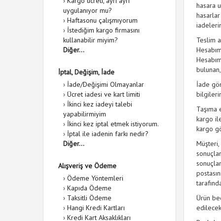
›
Kargo ücreti, ayrı ayrı
hasara u
uygulanıyor mu?
hasarlar
›
Haftasonu çalışmıyorum
iadeleri
›
İstediğim kargo firmasını
kullanabilir miyim?
Teslim a
Diğer...
Hesabım 
Hesabım 
bulunan,
İptal, Değişim, İade
›
İade/Değişimi Olmayanlar
İade gön
›
Ücret iadesi ve kart limiti
bilgiler
›
İkinci kez iadeyi talebi
Taşıma e
yapabilirmiyim
kargo i
›
İkinci kez iptal etmek istiyorum.
kargo gö
›
İptal ile iadenin farkı nedir?
Diğer...
Müşteri,
sonuçlan
sonuçlan
Alışveriş ve Ödeme
postasın
›
Ödeme Yöntemleri
tarafınd
›
Kapıda Ödeme
›
Taksitli Ödeme
Ürün bed
›
Hangi Kredi Kartları
edilecekt
›
Kredi Kart Aksaklıkları