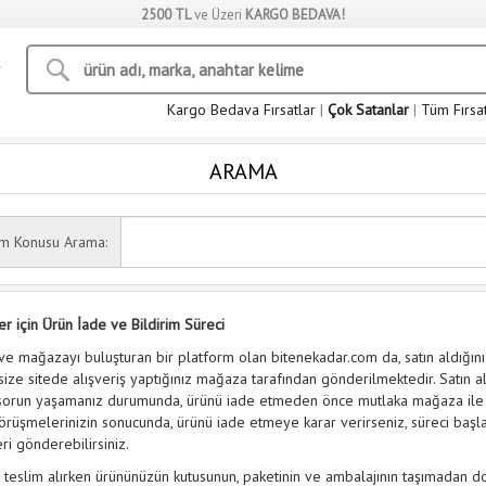
2500 TL
ve Üzeri
KARGO BEDAVA!
Kargo Bedava Fırsatlar
|
Çok Satanlar
|
Tüm Fırsa
ARAMA
ım Konusu Arama:
er için Ürün İade ve Bildirim Süreci
ve mağazayı buluşturan bir platform olan bitenekadar.com da, satın aldığını
 size sitede alışveriş yaptığınız mağaza tarafından gönderilmektedir. Satın al
sorun yaşamanız durumunda, ürünü iade etmeden önce mutlaka mağaza ile i
örüşmelerinizin sonucunda, ürünü iade etmeye karar verirseniz, süreci başla
ri gönderebilirsiniz.
teslim alırken ürününüzün kutusunun, paketinin ve ambalajının taşımadan do