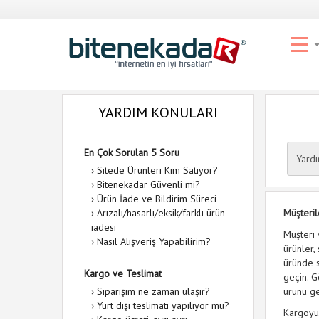
YARDIM KONULARI
En Çok Sorulan 5 Soru
Yard
›
Sitede Ürünleri Kim Satıyor?
›
Bitenekadar Güvenli mi?
›
Ürün İade ve Bildirim Süreci
›
Arızalı/hasarlı/eksik/farklı ürün
Müşteril
iadesi
Müşteri 
›
Nasıl Alışveriş Yapabilirim?
ürünler,
üründe 
Kargo ve Teslimat
geçin. G
›
Siparişim ne zaman ulaşır?
ürünü ge
›
Yurt dışı teslimatı yapılıyor mu?
Kargoyu 