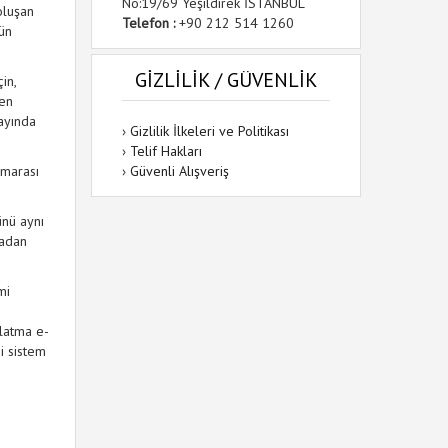
No:19/69 Yeşildirek İSTANBUL
oluşan
Telefon :
+90 212 514 1260
rün
GİZLİLİK / GÜVENLİK
in,
fen
ayında
›
Gizlilik İlkeleri ve Politikası
›
Telif Hakları
umarası
›
Güvenli Alışveriş
ünü aynı
madan
mi
rlatma e-
i sistem