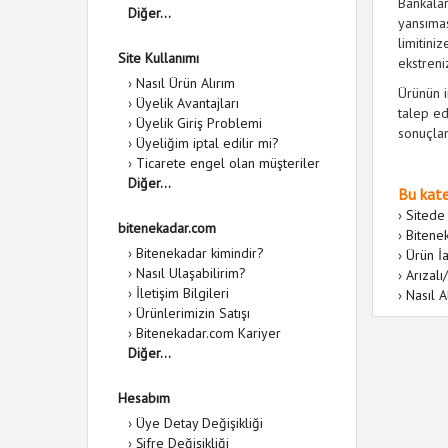
Bankalar
Diğer...
yansımas
limitini
Site Kullanımı
ekstreni
›
Nasıl Ürün Alırım
Ürünün 
›
Üyelik Avantajları
talep ed
›
Üyelik Giriş Problemi
sonuçlan
›
Üyeliğim iptal edilir mi?
›
Ticarete engel olan müşteriler
Diğer...
Bu kate
›
Sitede
bitenekadar.com
›
Bitene
›
Bitenekadar kimindir?
›
Ürün İa
›
Nasıl Ulaşabilirim?
›
Arızalı
›
İletişim Bilgileri
›
Nasıl A
›
Ürünlerimizin Satışı
›
Bitenekadar.com Kariyer
Diğer...
Hesabım
›
Üye Detay Değişikliği
›
Şifre Değişikliği