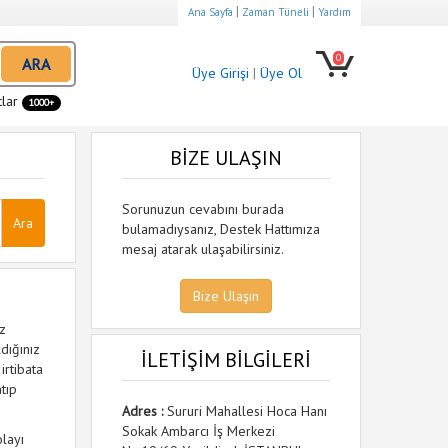
|
|
Ana Sayfa
Zaman Tüneli
Yardım
0
ARA
Üye Girişi
|
Üye Ol
tlar
1000+
BİZE ULAŞIN
Sorunuzun cevabını burada
bulamadıysanız, Destek Hattımıza
mesaj atarak ulaşabilirsiniz.
Bize Ulaşın
z
dığınız
İLETİŞİM BİLGİLERİ
rtibata
tıp
Adres :
Sururi Mahallesi Hoca Hanı
Sokak Ambarcı İş Merkezi
layı