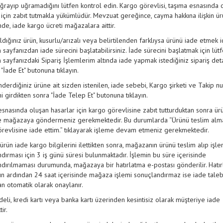
ğrayıp uğramadığını lütfen kontrol edin. Kargo görevlisi, taşıma esnasında 
 için zabıt tutmakla yükümlüdür. Mevzuat gereğince, cayma hakkına ilişkin ü
nde, iade kargo ücreti mağazalara aittir.
ldığınız ürün, kusurlu/arızalı veya belirtilenden farklıysa ürünü iade etmek iç
sayfanızdan iade sürecini başlatabilirsiniz. İade sürecini başlatmak için lüt
sayfanızdaki Sipariş İşlemlerim altında iade yapmak istediğiniz sipariş det
 "İade Et" butonuna tıklayın.
derdiğiniz ürüne ait sizden istenilen, iade sebebi, Kargo şirketi ve Takip n
ini girdikten sonra "İade Telep Et" butonuna tıklayın.
snasında oluşan hasarlar için kargo görevlisine zabıt tutturduktan sonra ür
le mağazaya göndermeniz gerekmektedir. Bu durumlarda “Ürünü teslim al
revlisine iade ettim.” tıklayarak işleme devam etmeniz gerekmektedir.
 ürün iade kargo bilgilerini ilettikten sonra, mağazanın ürünü teslim alıp işle
dırması için 3 iş günü süresi bulunmaktadır. İşlemin bu süre içerisinde
dırılmaması durumunda, mağazaya bir hatırlatma e-postası gönderilir. Hatı
ın ardından 24 saat içerisinde mağaza işlemi sonuçlandırmaz ise iade taleb
an otomatik olarak onaylanır.
eli, kredi kartı veya banka kartı üzerinden kesintisiz olarak müşteriye iade
ir.