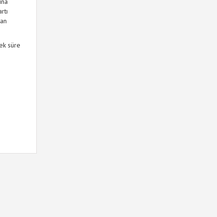
ına
rtı
lan
ek süre