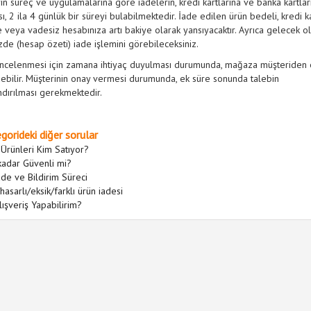
ın süreç ve uygulamalarına göre iadelerin, kredi kartlarına ve banka kartlar
ı, 2 ila 4 günlük bir süreyi bulabilmektedir. İade edilen ürün bedeli, kredi ka
ze veya vadesiz hesabınıza artı bakiye olarak yansıyacaktır. Ayrıca gelecek o
zde (hesap özeti) iade işlemini görebileceksiniz.
incelenmesi için zamana ihtiyaç duyulması durumunda, mağaza müşteriden 
ebilir. Müşterinin onay vermesi durumunda, ek süre sonunda talebin
dırılması gerekmektedir.
gorideki diğer sorular
 Ürünleri Kim Satıyor?
kadar Güvenli mi?
de ve Bildirim Süreci
/hasarlı/eksik/farklı ürün iadesi
lışveriş Yapabilirim?