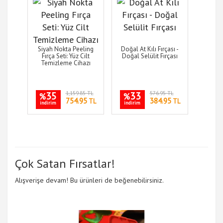
Siyah Nokta Peeling
Doğal At Kılı Fırçası -
Fırça Seti: Yüz Cilt
Doğal Selülit Fırçası
Temizleme Cihazı
35
1,159.85 TL
33
576.95 TL
%
%
754.95
384.95
TL
TL
indirim
indirim
Çok Satan Fırsatlar!
Alışverişe devam! Bu ürünleri de beğenebilirsiniz.