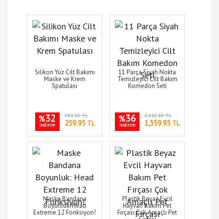
Silikon Yüz Cilt Bakımı
11 Parça Siyah Nokta
Maske ve Krem
Temizleyici Cilt Bakım
Spatulası
Komedon Seti
32
381.50 TL
36
2,110.10 TL
%
%
259.95
1,359.95
TL
TL
indirim
indirim
Maske Bandana
Plastik Beyaz Evcil
Boyunluk: Head
Hayvan Bakım Pet
Extreme 12 Fonksiyon!
Fırçası Çok Amaçlı Pet