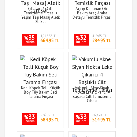
Çift Taraflı Cilt
Açılıp Kapanan Oto
Temizleme Fırçası +
Bakım Araç Araba
Yeşim Taşı Masaj Aleti:
Detaylı Temizlik Fırçası
2li Set
35
1,018.35 TL
32
419.65 TL
%
%
664.95
284.95
TL
TL
indirim
indirim
Kedi Köpek Telli Küçük
Vakumlu Akne Siyah
Boy Tüy Bakım Seti
Nokta Leke Çıkarıcı 4
Tarama Fırçası
Başlıklı Cilt Temizleme
Cihazı
33
576.95 TL
33
769.30 TL
%
%
384.95
514.95
TL
TL
indirim
indirim