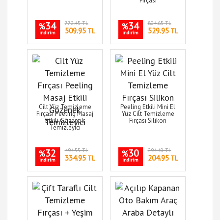
Fırçası
34
772.45 TL
34
804.65 TL
%
%
509.95
529.95
TL
TL
indirim
indirim
Cilt Yüz Temizleme
Peeling Etkili Mini El
Fırçası Peeling Masaj
Yüz Cilt Temizleme
Etkili Gözenek
Fırçası Silikon
Temizleyici
32
494.55 TL
30
294.40 TL
%
%
334.95
204.95
TL
TL
indirim
indirim