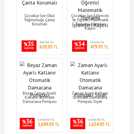
Çocuklar İçin Okul
Çocuklar İçin Eğlenceli
Yağmurluğu Çanta
Ve Öğretici Matematik
Korumalı
Toplama İşlemleri
Kaşesi
35
965.55 TL
34
724.15 TL
%
%
629.95
479.95
TL
TL
indirim
indirim
Beyaz Zaman Ayarlı
Zaman Ayarlı Katlanır
Katlanır Otomatik
Otomatik Damacana
Damacana Pompası
Pompası Siyah
36
2,642.30 TL
36
2,568.90 TL
%
%
1,699.95
1,654.95
TL
TL
indirim
indirim