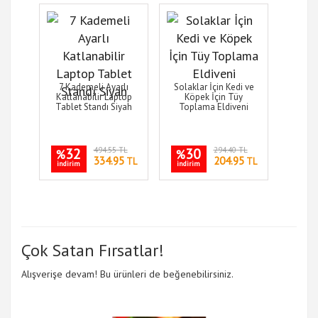
7 Kademeli Ayarlı
Solaklar İçin Kedi ve
Katlanabilir Laptop
Köpek İçin Tüy
Tablet Standı Siyah
Toplama Eldiveni
32
494.55 TL
30
294.40 TL
%
%
334.95
204.95
TL
TL
indirim
indirim
Çok Satan Fırsatlar!
Alışverişe devam! Bu ürünleri de beğenebilirsiniz.