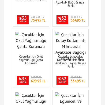
Ayakkabı Bağcığı Siyah
Renk
35
1,159.85 TL
32
494.55 TL
%
%
754.95
334.95
TL
TL
indirim
indirim
Çocuklar İçin Okul
Çocuklar İçin Kolay
Yağmurluğu Çanta
Kullanımlı Mıknatıslı
Korumalı
Ayakkabı Bağcığı Beyaz
Renk
35
965.55 TL
32
494.55 TL
%
%
629.95
334.95
TL
TL
indirim
indirim