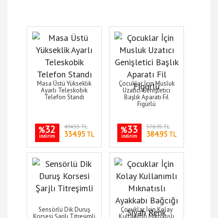
Masa Üstü Yükseklik
Çocuklar İçin Musluk
Ayarlı Teleskobik
Uzatıcı Genişletici
Telefon Standı
Başlık Aparatı Fil
Figürlü
32
494.55 TL
33
576.95 TL
%
%
334.95
384.95
TL
TL
indirim
indirim
Sensörlü Dik Duruş
Çocuklar İçin Kolay
Korsesi Şarjlı Titreşimli
Kullanımlı Mıknatıslı