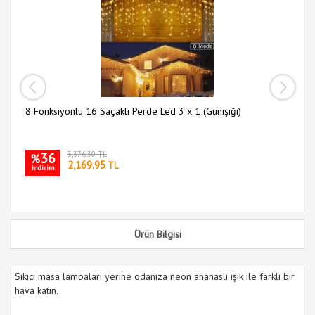
30
i
ası
8 Fonksiyonlu 16 Saçaklı Perde Led 3 x 1 (Günışığı)
36
3,376.30 TL
%
2,169.95
TL
indirim
Ürün Bilgisi
Sıkıcı masa lambaları yerine odanıza neon ananaslı ışık ile farklı bir
hava katın.