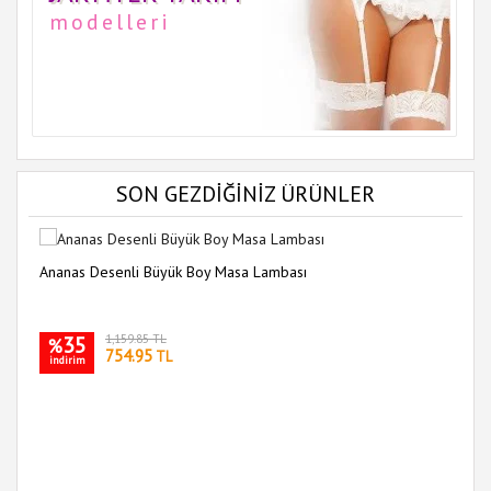
modelleri
SON GEZDİĞİNİZ ÜRÜNLER
Ananas Desenli Büyük Boy Masa Lambası
35
1,159.85 TL
%
754.95
TL
indirim