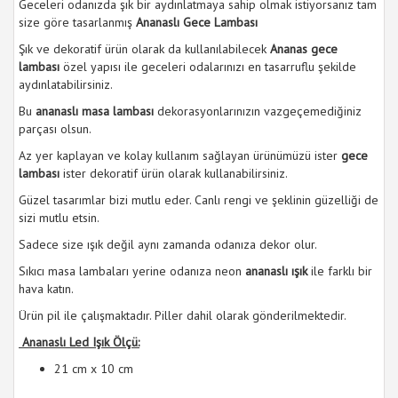
Geceleri odanızda şık bir aydınlatmaya sahip olmak istiyorsanız tam
size göre tasarlanmış
Ananaslı Gece Lambası
Şık ve dekoratif ürün olarak da kullanılabilecek
Ananas gece
lambası
özel yapısı ile geceleri odalarınızı en tasarruflu şekilde
aydınlatabilirsiniz.
Bu
ananaslı masa lambası
dekorasyonlarınızın vazgeçemediğiniz
parçası olsun.
Az yer kaplayan ve kolay kullanım sağlayan ürünümüzü ister
gece
lambası
ister dekoratif ürün olarak kullanabilirsiniz.
Güzel tasarımlar bizi mutlu eder. Canlı rengi ve şeklinin güzelliği de
sizi mutlu etsin.
Sadece size ışık değil aynı zamanda odanıza dekor olur.
Sıkıcı masa lambaları yerine odanıza neon
ananaslı ışık
ile farklı bir
hava katın.
Ürün pil ile çalışmaktadır. Piller dahil olarak gönderilmektedir.
Ananaslı Led Işık Ölçü:
21 cm x 10 cm