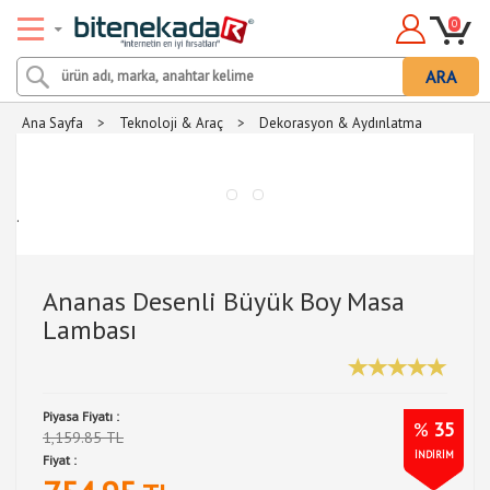
0
ARA
Ana Sayfa
>
Teknoloji & Araç
>
Dekorasyon & Aydınlatma
.
Ananas Desenli Büyük Boy Masa
Lambası
Piyasa Fiyatı :
%
35
1,159.85 TL
İNDİRİM
Fiyat :