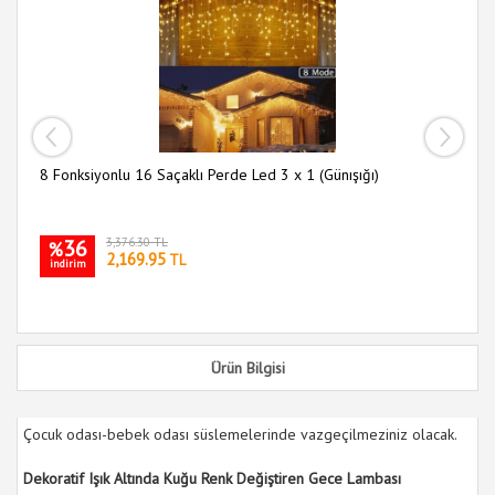
30
i
ası
8 Fonksiyonlu 16 Saçaklı Perde Led 3 x 1 (Günışığı)
36
3,376.30 TL
%
2,169.95
TL
indirim
Ürün Bilgisi
Çocuk odası-bebek odası süslemelerinde vazgeçilmeziniz olacak.
Dekoratif Işık Altında Kuğu Renk Değiştiren Gece Lambası