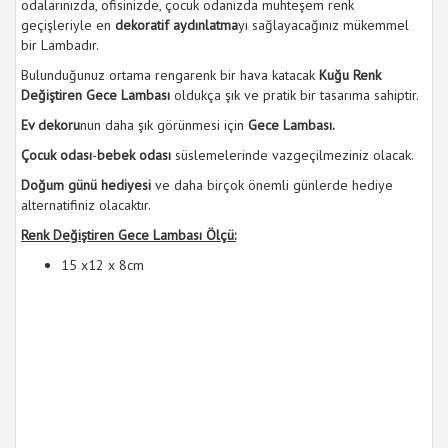
odalarınızda, ofisinizde, çocuk odanızda muhteşem renk
geçişleriyle en
dekoratif aydınlatma
yı sağlayacağınız mükemmel
bir Lambadır.
Bulunduğunuz ortama rengarenk bir hava katacak
Kuğu Renk
Değiştiren Gece Lambası
oldukça şık ve pratik bir tasarıma sahiptir.
Ev dekoru
nun daha şık görünmesi için
Gece Lambası.
Çocuk odası
-
bebek odası
süslemelerinde vazgeçilmeziniz olacak.
Doğum günü hediyesi
ve daha birçok önemli günlerde hediye
alternatifiniz olacaktır.
Renk Değiştiren Gece Lambası Ölçü:
15 x12 x 8cm