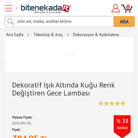
0
ARA
Ana Sayfa
>
Teknoloji & Araç
>
Dekorasyon & Aydınlatma
.
Dekoratif Işık Altında Kuğu Renk
Değiştiren Gece Lambası
Piyasa Fiyatı :
%
33
576.95 TL
İNDİRİM
Fiyat :