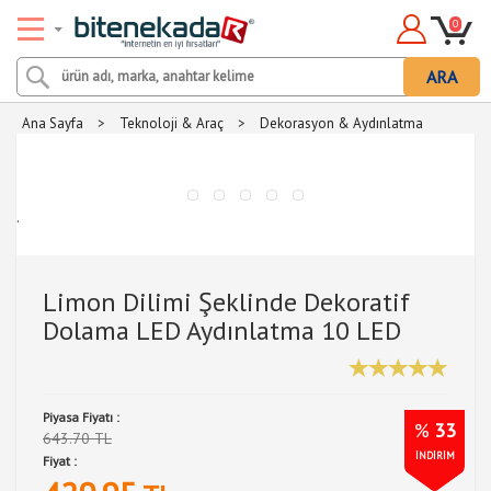
0
ARA
Ana Sayfa
>
Teknoloji & Araç
>
Dekorasyon & Aydınlatma
.
Limon Dilimi Şeklinde Dekoratif
Dolama LED Aydınlatma 10 LED
Piyasa Fiyatı :
%
33
643.70 TL
İNDİRİM
Fiyat :