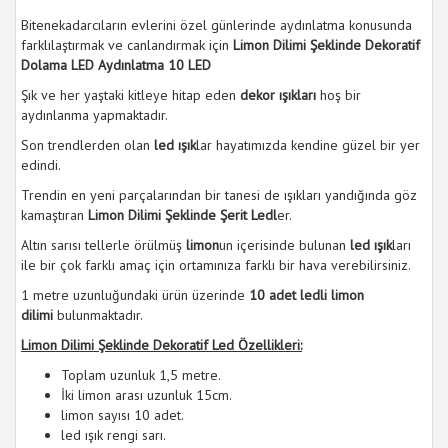
Bitenekadarcıların evlerini özel günlerinde aydınlatma konusunda
farklılaştırmak ve canlandırmak için
Limon Dilimi Şeklinde Dekoratif
Dolama LED Aydınlatma 10 LED
Şık ve her yaştaki kitleye hitap eden
dekor ışıkları
hoş bir
aydınlanma yapmaktadır.
Son trendlerden olan
led ışık
lar hayatımızda kendine güzel bir yer
edindi.
Trendin en yeni parçalarından bir tanesi de ışıkları yandığında göz
kamaştıran
Limon Dilimi Şeklinde
Şerit Ledl
er.
Altın sarısı tellerle örülmüş
limon
un içerisinde bulunan
led ışık
ları
ile bir çok farklı amaç için ortamınıza farklı bir hava verebilirsiniz.
1 metre uzunluğundaki ürün üzerinde
10 adet ledli limon
dilimi
bulunmaktadır.
Limon Dilimi Şeklinde Dekoratif Led Özellikleri:
Toplam uzunluk 1,5 metre.
İki limon arası uzunluk 15cm.
limon sayısı 10 adet.
led ışık rengi sarı.