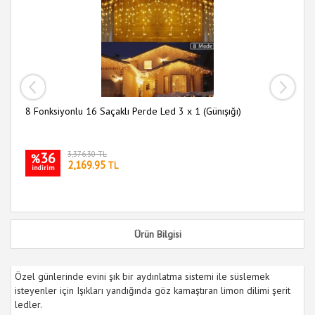
30
i
ası
8 Fonksiyonlu 16 Saçaklı Perde Led 3 x 1 (Günışığı)
36
3,376.30 TL
%
2,169.95
TL
indirim
Ürün Bilgisi
Özel günlerinde evini şık bir aydınlatma sistemi ile süslemek
isteyenler için Işıkları yandığında göz kamaştıran limon dilimi şerit
ledler.