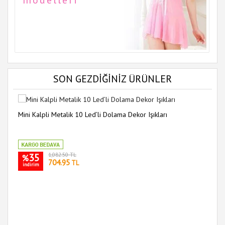
SON GEZDİĞİNİZ ÜRÜNLER
Mini Kalpli Metalik 10 Led’li Dolama Dekor Işıkları
35
1,082.50 TL
%
704.95
TL
indirim