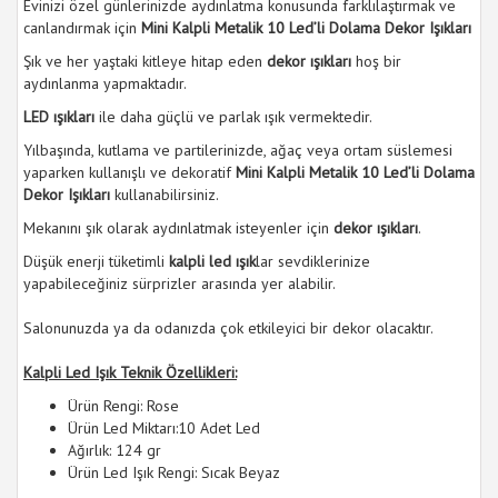
Evinizi özel günlerinizde aydınlatma konusunda farklılaştırmak ve
canlandırmak için
Mini Kalpli Metalik 10 Led’li Dolama Dekor Işıkları
Şık ve her yaştaki kitleye hitap eden
dekor ışıkları
hoş bir
aydınlanma yapmaktadır.
LED ışıkları
ile daha güçlü ve parlak ışık vermektedir.
Yılbaşında, kutlama ve partilerinizde, ağaç veya ortam süslemesi
yaparken kullanışlı ve dekoratif
Mini Kalpli Metalik 10 Led’li Dolama
Dekor Işıkları
kullanabilirsiniz.
Mekanını şık olarak aydınlatmak isteyenler için
dekor ışıkları
.
Düşük enerji tüketimli
kalpli led ışık
lar sevdiklerinize
yapabileceğiniz sürprizler arasında yer alabilir.
Salonunuzda ya da odanızda çok etkileyici bir dekor olacaktır.
Kalpli Led Işık Teknik Özellikleri:
Ürün Rengi: Rose
Ürün Led Miktarı:10 Adet Led
Ağırlık: 124 gr
Ürün Led Işık Rengi: Sıcak Beyaz