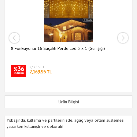
30
i
ası
8 Fonksiyonlu 16 Saçaklı Perde Led 3 x 1 (Günışığı)
36
3,376.30 TL
%
2,169.95
TL
indirim
Ürün Bilgisi
Yılbaşında, kutlama ve partilerinizde, ağaç veya ortam süslemesi
yaparken kullanışlı ve dekoratif