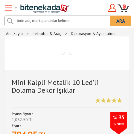
0
ARA
Ana Sayfa
>
Teknoloji & Araç
>
Dekorasyon & Aydınlatma
.
Mini Kalpli Metalik 10 Led’li
Dolama Dekor Işıkları
Piyasa Fiyatı :
%
35
1,082.50 TL
İNDİRİM
Fiyat :