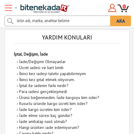
0
ARA
YARDIM KONULARI
İptal, Değişim, İade
›
İade/Değişimi Olmayanlar
›
Ücret iadesi ve kart limiti
›
İkinci kez iadeyi talebi yapabilirmiyim
›
İkinci kez iptal etmek istiyorum.
›
İptal ile iadenin farkı nedir?
›
Para iadesi gerçekleşmedi
›
Ürünü beğenmedim. İade kargoyu kim öder?
›
Kusurlu üründe kargo ücreti kim öder?
›
İade kargo ücretini kim öder?
›
İade etme süresi kaç gündür?
›
İade ambalajı nasıl olmalı?
›
Hangi ürünleri iade edemiyorum?
›
Cayma hakkı nedir?