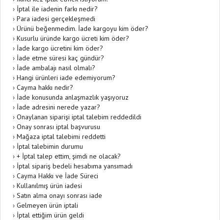
›
İptal ile iadenin farkı nedir?
›
Para iadesi gerçekleşmedi
›
Ürünü beğenmedim. İade kargoyu kim öder?
›
Kusurlu üründe kargo ücreti kim öder?
›
İade kargo ücretini kim öder?
›
İade etme süresi kaç gündür?
›
İade ambalajı nasıl olmalı?
›
Hangi ürünleri iade edemiyorum?
›
Cayma hakkı nedir?
›
İade konusunda anlaşmazlık yaşıyoruz
›
İade adresini nerede yazar?
›
Onaylanan siparişi iptal talebim reddedildi
›
Onay sonrası iptal başvurusu
›
Mağaza iptal talebimi reddetti
›
İptal talebimin durumu
›
+ İptal talep ettim, şimdi ne olacak?
›
İptal sipariş bedeli hesabıma yansımadı
›
Cayma Hakkı ve İade Süreci
›
Kullanılmış ürün iadesi
›
Satın alma onayı sonrası iade
›
Gelmeyen ürün iptali
›
İptal ettiğim ürün geldi