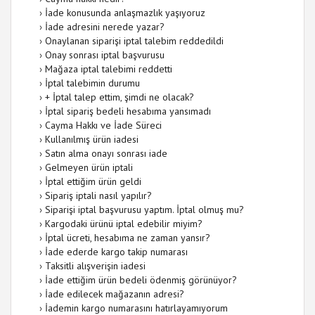
›
İade konusunda anlaşmazlık yaşıyoruz
›
İade adresini nerede yazar?
›
Onaylanan siparişi iptal talebim reddedildi
›
Onay sonrası iptal başvurusu
›
Mağaza iptal talebimi reddetti
›
İptal talebimin durumu
›
+ İptal talep ettim, şimdi ne olacak?
›
İptal sipariş bedeli hesabıma yansımadı
›
Cayma Hakkı ve İade Süreci
›
Kullanılmış ürün iadesi
›
Satın alma onayı sonrası iade
›
Gelmeyen ürün iptali
›
İptal ettiğim ürün geldi
›
Sipariş iptali nasıl yapılır?
›
Siparişi iptal başvurusu yaptım. İptal olmuş mu?
›
Kargodaki ürünü iptal edebilir miyim?
›
İptal ücreti, hesabıma ne zaman yansır?
›
İade ederde kargo takip numarası
›
Taksitli alışverişin iadesi
›
İade ettiğim ürün bedeli ödenmiş görünüyor?
›
İade edilecek mağazanın adresi?
›
İademin kargo numarasını hatırlayamıyorum